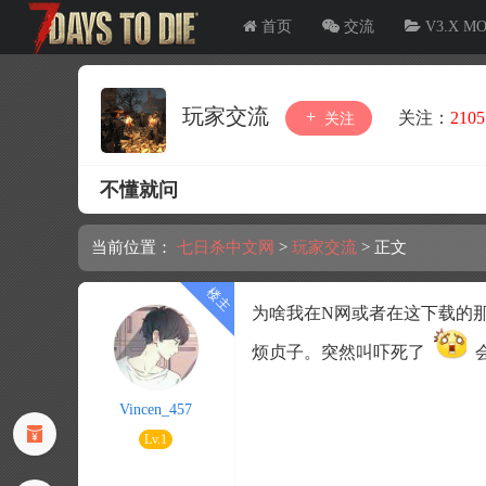
首页
交流
V3.X M
玩家交流
关注：
2105
关注
不懂就问
当前位置：
七日杀中文网
>
玩家交流
>
正文
为啥我在N网或者在这下载的
烦贞子。突然叫吓死了
会
Vincen_457
Lv.1