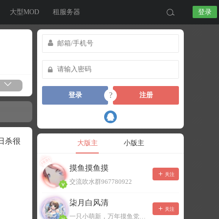
大型MOD
租服务器
登录
?
登录
注册
日杀很
大版主
小版主
摸鱼摸鱼摸
关注
交流吹水群967780922
柒月白风清
关注
一只小萌新，万年摸鱼党！已经脱坑了。。。