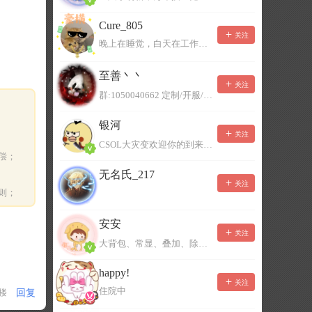
Cure_805
关注
晚上在睡觉，白天在工作，不一定能及时回复，有事可以留言！
至善丶丶
关注
群:1050040662 定制/开服/地图制作/价格公道
银河
关注
CSOL大灾变欢迎你的到来。QQ群：967780922
偿；
无名氏_217
关注
则；
安安
关注
大背包、常显、叠加、除草树，唯一作者QQ383125283
happy!
关注
住院中
回复
1楼