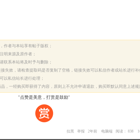
表，作者与本站享有帖子版权；
请注明来源及原作者；
，请联系本站将及时予与删除；
或链接失效，请检查提取码是否复制了空格，链接失效可以私信作者或站长进行补
决可以私信站长进行处理；
字商品，一经购买即获得了内容，原则上不允许申请退款，购买即默认同意上述规
"点赞是美意，打赏是鼓励"
拉黑
举报
2年前
电脑端
阅读： 838