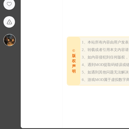
1、本站所有内容由用户发
2、转载或者引用本文内容
©
版
3、如内容侵犯到任何版权
权
4、遇到MOD提取码错误
声
明
5、如遇到其他问题无法解
6、游戏MOD属于虚拟数