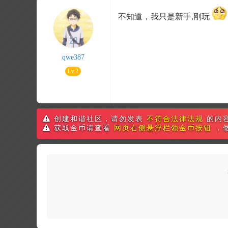
不知道，我只是新手,刚玩
qwe387
Lv.2
创建和谐社区，请勿发表
不符合法律法规
的内
获取金币请查看
网页右侧悬浮栏领金币按钮
，