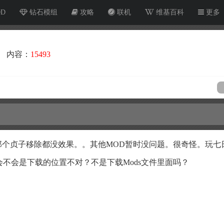
OD
钻石模组
攻略
联机
维基百科
更多
内容：
15493
那个贞子移除都没效果。。其他MOD暂时没问题。很奇怪。玩七
不会是下载的位置不对？不是下载Mods文件里面吗？