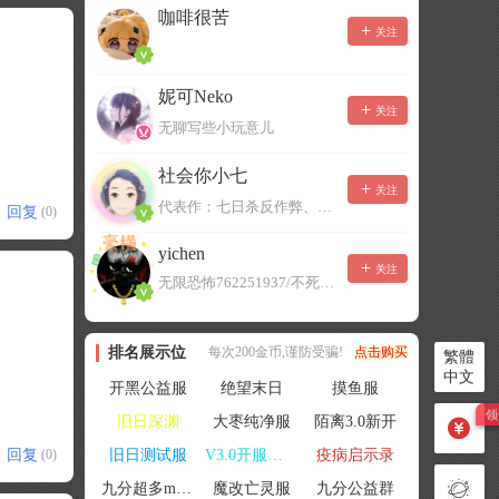
咖啡很苦
关注
妮可Neko
关注
无聊写些小玩意儿
社会你小七
关注
代表作：七日杀反作弊、七日杀云黑、七日杀BOT、七日杀云商城
回复
(0)
yichen
关注
无限恐怖762251937/不死者末日1080207504
排名展示位
每次200金币,谨防受骗!
点击购买
繁體
中文
开黑公益服
绝望末日
摸鱼服
旧日深渊
大枣纯净服
陌离3.0新开
回复
旧日测试服
V3.0开服联机
疫病启示录
(0)
九分超多mod群
魔改亡灵服
九分公益群