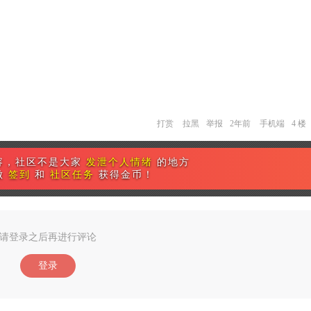
打赏
拉黑
举报
2年前
手机端
4 楼
容，社区不是大家
发泄个人情绪
的地方
做
签到
和
社区任务
获得金币！
请登录之后再进行评论
登录