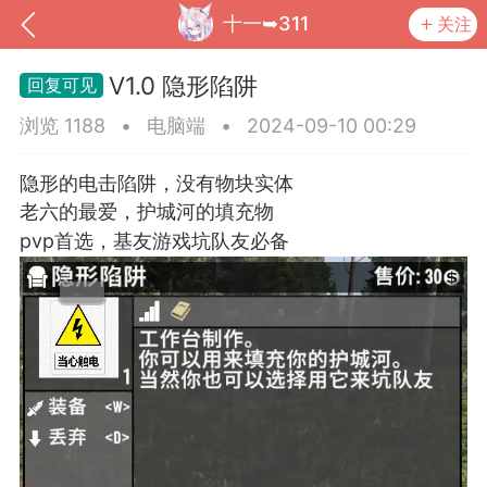
十一➥311
关注
V1.0 隐形陷阱
浏览 1188
•
电脑端
•
2024-09-10 00:29
隐形的电击陷阱，没有物块实体
老六的最爱，护城河的填充物
pvp首选，基友游戏坑队友必备
到
我的钱包
道具
排行榜
流
MOD下载
攻略教程
联机招募