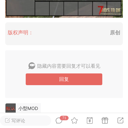
英雄大人
Lv.8
25-02-10 15:45
电脑端
其他&工具
版权声明：
原创
禁止发布联机可用的作弊模组，
严查卖挂
用单机辅助引流私下售卖服务器外挂！
机作弊模组的发布规范近期收到一些信息
些作弊模组在联机服务器使用,为了维护游
色环境，中文网特此发布以下声明，规范
隐藏内容需要回复才可以看见
模组的发布行为：1. *...
回复
武汉
72
2.21w
小型MOD
71
写评论
英雄大人
Lv.8