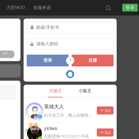
大型MOD
租服务器
登录
?
登录
注册
大版主
小版主
英雄大人
关注
白天在工作，晚上在睡觉，有事可以留言，不一定能及时回复！
yichen
关注
无限恐怖762251937/不死者末日1080207504