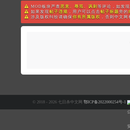
MOD板块严查
恶意、辱骂、讽刺
等评论，如发现
如果发现
帖子违规
，用户可以点击
帖子标题
旁的
涉及版权纠纷请确保
你有所属版权
，否则中文网
© 2018 - 2026 七日杀中文网
鄂ICP备2022000254号-1