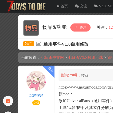
首页
交流
V3.X M
物品&功能
关注：
12
关注
通用零件V1.0自用修改
5金币
当前位置：
七日杀中文网
>
七日杀V3.X模组下载
>
物
版权声明：
转载
https://www.nexusmods.com/7day
原mod：
沉迷摆烂
添加UniversalParts（通用零件
Lv.2
工具/武器/护甲及其零件
分解为