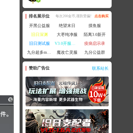
排名展示位
每次200金币,谨防受骗!
点击购买
开黑公益服
绝望末日
摸鱼服
旧日深渊
大枣纯净服
陌离3.0新开
旧日测试服
V3.0开服联机
疫病启示录
九分超多mod群
魔改亡灵服
九分公益群
赞助广告位
联系站长