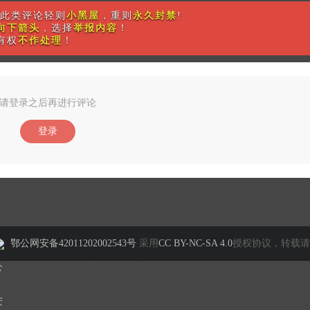
此类评论轻则
小黑屋
，重则
永久封禁
!
向下箭头
，选择
举报内容
！
有权
不作处理
！
请登录之后再进行评论
登录
鄂公网安备42011202002543号
采用
CC BY-NC-SA 4.0
授权协议，转载请