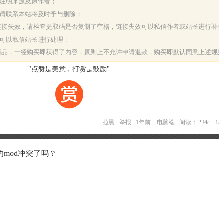
请注明来源及原作者；
，请联系本站将及时予与删除；
或链接失效，请检查提取码是否复制了空格，链接失效可以私信作者或站长进行补
决可以私信站长进行处理；
字商品，一经购买即获得了内容，原则上不允许申请退款，购买即默认同意上述规
"点赞是美意，打赏是鼓励"
拉黑
举报
1年前
电脑端
阅读： 2.9k
mod冲突了吗？