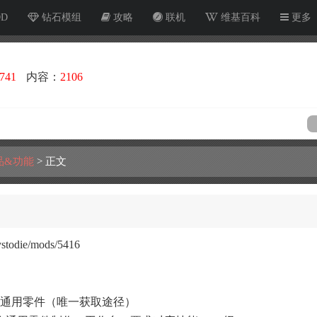
OD
钻石模组
攻略
联机
维基百科
更多
741
内容：
2106
品&功能
>
正文
stodie/mods/5416
）
通用零件（唯一获取途径）