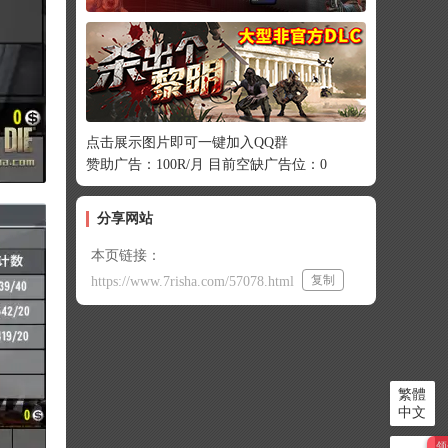
点击展示图片即可一键加入QQ群
赞助广告：100R/月 目前空缺广告位：0
分享网站
本页链接：
复制
https://www.7risha.com/57078.html
繁體
中文