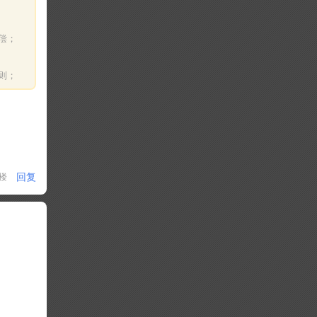
偿；
则；
回复
1楼