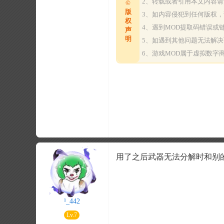
2、转载或者引用本文内容
©
版
3、如内容侵犯到任何版权
权
4、遇到MOD提取码错误
声
明
5、如遇到其他问题无法解
6、游戏MOD属于虚拟数
用了之后武器无法分解时和别的
¹_442
Lv.7