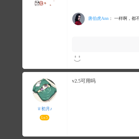
唐伯虎Ann
：
一样啊，都
v2.5可用吗
♕初月♪
Lv.5