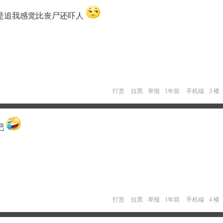
是追我感觉比丧尸还吓人
打赏
拉黑
举报
1年前
手机端
3 楼
吧
打赏
拉黑
举报
1年前
手机端
4 楼