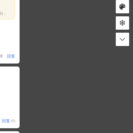
则；
回复
1楼
回复
(0)