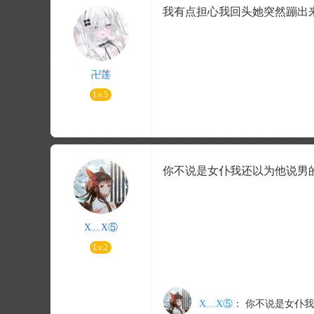
我有点担心我回头她突然蹦出
卍莲
Lv.5
你不说是女仆我还以为他说男
X﹏X⑤
Lv.2
X﹏X⑤
：
你不说是女仆