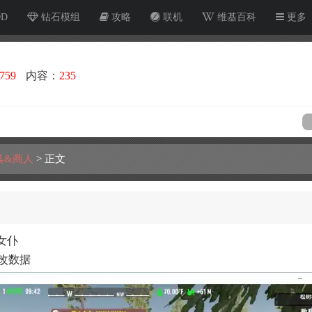
OD
钻石模组
攻略
联机
维基百科
更多
759
内容：
235
具&商人
>
正文
女仆
改数据