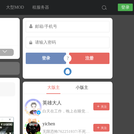
大型MOD
租服务器
登录
?
登录
注册
大版主
小版主
英雄大人
关注
白天在工作，晚上在睡觉，有事可以留言，不一定能及时回复！
yichen
关注
无限恐怖762251937/不死者末日1080207504