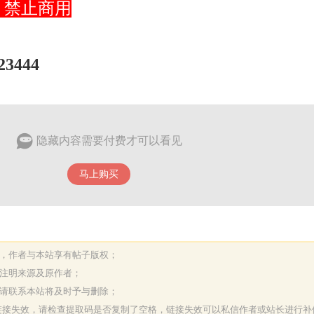
 禁止商用
23444
隐藏内容需要付费才可以看见
马上购买
表，作者与本站享有帖子版权；
请注明来源及原作者；
，请联系本站将及时予与删除；
或链接失效，请检查提取码是否复制了空格，链接失效可以私信作者或站长进行补