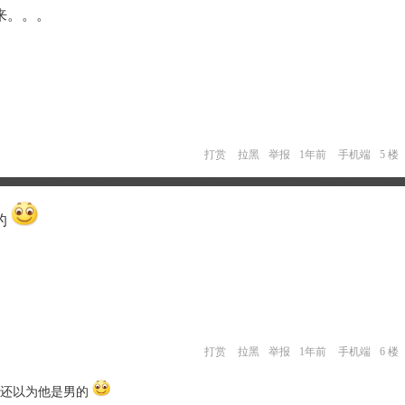
来。。。
打赏
拉黑
举报
1年前
手机端
5 楼
的
打赏
拉黑
举报
1年前
手机端
6 楼
我还以为他是男的