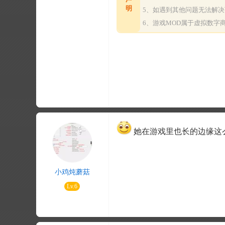
明
5、如遇到其他问题无法解
6、游戏MOD属于虚拟数
她在游戏里也长的边缘这
小鸡炖蘑菇
Lv.6