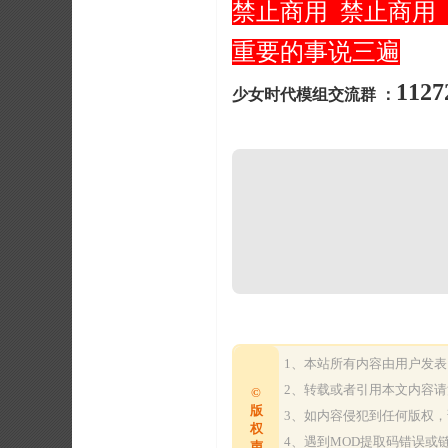
禁止商用 禁止商用
重要的事说三遍
1127
少女时代模组交流群 ：
1、本站所有内容由用户发
2、转载或者引用本文内容
©
版
3、如内容侵犯到任何版权
权
4、遇到MOD提取码错误
声