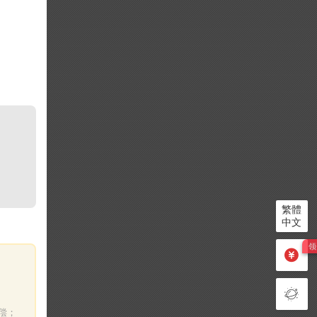
繁體
中文
偿；