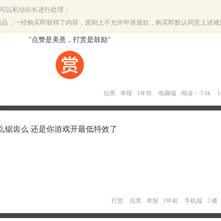
决可以私信站长进行处理；
字商品，一经购买即获得了内容，原则上不允许申请退款，购买即默认同意上述规
"点赞是美意，打赏是鼓励"
拉黑
举报
1年前
电脑端
阅读： 5.6k
么锯齿么 还是你游戏开最低特效了
打赏
拉黑
举报
1年前
手机端
2 楼