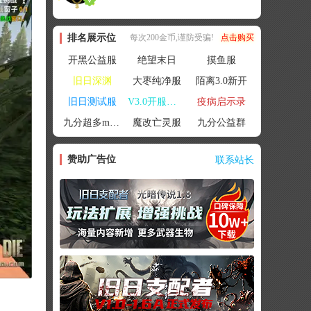
排名展示位
每次200金币,谨防受骗!
点击购买
开黑公益服
绝望末日
摸鱼服
旧日深渊
大枣纯净服
陌离3.0新开
旧日测试服
V3.0开服联机
疫病启示录
九分超多mod群
魔改亡灵服
九分公益群
赞助广告位
联系站长