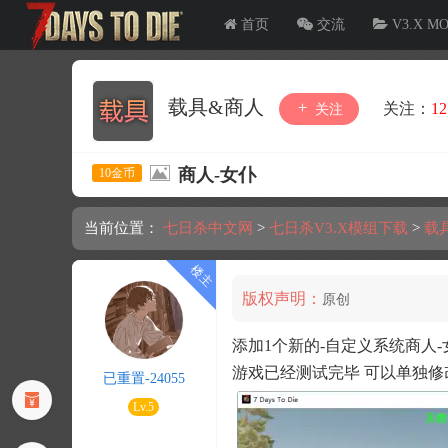
首页
交流
V3.X M
载具&商人
关注：
12
关注
商人-女仆
10金币
当前位置：
七日杀中文网
>
七日杀V3.X模组下载
>
载
版权声明：
原创
添加1个新的-自定义系统商人-
游戏已经测试完毕 可以单独修
已重置-24055
Lv.5