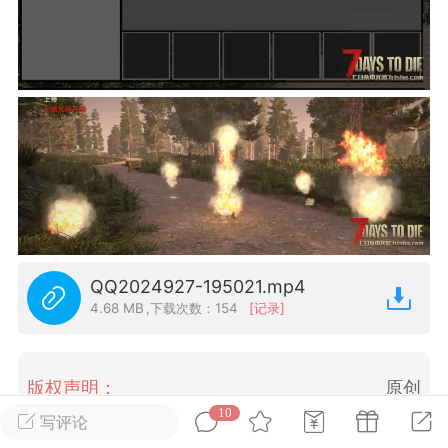
英雄大人
Lv.8
25-02-10 15:45
电脑端
其他&工具
禁止发布联机可用的作弊模组，
严查卖挂
用单机辅助引流私下售卖服务器外挂！
机作弊模组的发布规范近期收到一些信息
些作弊模组在联机服务器使用,为了维护游
色环境，中文网特此发布以下声明，规范
模组的发布行为：1. *...
QQ2024927-195021.mp4
武汉
4.68 MB
,
下载次数：154
[记录]
72
2.24w
版权声明：
原创
10
写评论
英雄大人
Lv.8