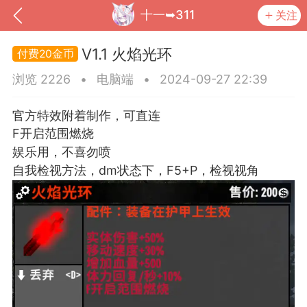
十一➥311
关注
V1.1 火焰光环
20金币
浏览 2226
•
电脑端
•
2024-09-27 22:39
官方特效附着制作，可直连
F开启范围燃烧
娱乐用，不喜勿喷
自我检视方法，dm状态下，F5+P，检视视角
到
我的钱包
道具
排行榜
流
MOD下载
攻略教程
联机招募