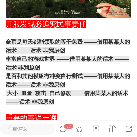
英雄大人
Lv.8
开服发现必追究民事责任
25-02-10 15:45
电脑端
其他&工具
禁止发布联机可用的作弊模组，
严查卖挂
金币是每天都能领取的等于免费
——-借用某某人的
用单机辅助引流私下售卖服务器外挂！
话术
——–
话术 非我原创
机作弊模组的发布规范近期收到一些信息
丰富自己的游戏世界
——-借用某某人的话术 ——–
些作弊模组在联机服务器使用,为了维护游
话术 非我原创
色环境，中文网特此发布以下声明，规范
是否和其他模组有冲突自行测试
——-借用某某人的
模组的发布行为：1. *...
话术
——–
话术 非我原创
武汉
大小 血量 攻击 自己修改——-借用某某人的话术
——–
话术 非我原创
72
2.21w
重要的事说一遍
77
写评论
英雄大人
Lv.8
禁止商用 禁止商用 禁止商用