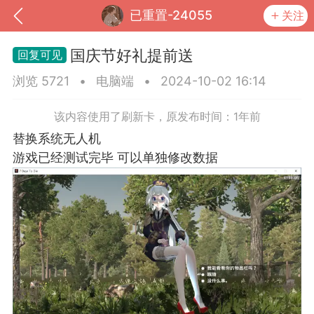
已重置-24055
关注
国庆节好礼提前送
浏览 5721
•
电脑端
•
2024-10-02 16:14
该内容使用了刷新卡，原发布时间：1年前
替换系统无人机
游戏已经测试完毕 可以单独修改数据
到
我的钱包
道具
排行榜
流
MOD下载
攻略教程
联机招募