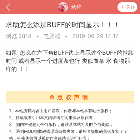
老猪
关注
求助怎么添加BUFF的时间显示！！！
浏览 2814
•
电脑端
•
2019-06-29 14:17
如题 怎么在左下角BUFF边上显示这个BUFF的持续
时间 或者显示一个进度条也行 类似血条 水 食物那
样的 ！！
©版权声明
到
我的钱包
道具
排行榜
1、本站所有内容由用户发表，作者与本站享有帖子版权；
2、转载或者引用本文内容请注明来源及原作者；
3、如内容侵犯到任何版权，请联系本站将及时予与删除；
4、遇到MOD提取码错误或链接失效，请检查提取码是否复制了空
流
MOD下载
攻略教程
联机招募
格，链接失效可以私信作者或站长进行补偿；