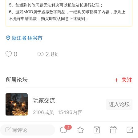
5、如遇到其他问题无法解决可以私信站长进行处理；
6、游戏MOD属于虚拟数字商品，一经购买即获得了内容，原则上
英雄大人
Lv.8
不允许申请退款，购买即默认同意上述规则；
25-02-10 15:45
电脑端
其他&工具
禁止发布联机可用的作弊模组，
严查卖挂
浙江省·绍兴市
用单机辅助引流私下售卖服务器外挂！
0
2.8k
机作弊模组的发布规范近期收到一些信息
些作弊模组在联机服务器使用,为了维护游
色环境，中文网特此发布以下声明，规范
模组的发布行为：1. *...
所属论坛
关注
武汉
玩家交流
进入论坛
72
2.24w
2106成员
15496内容
为七日杀玩家提供交流、提问、分享平台。发帖请
3
写评论
英雄大人
Lv.8
遵守中国法律规则，拒绝违法信息！