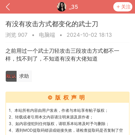
_35
关注
有没有攻击方式都变化的武士刀
浏览 907
•
电脑端
•
2024-10-02 18:13
之前用过一个武士刀轻攻击三段攻击方式都不一
样，找不到了，不知道有没有大佬知道
求助
©版权声明
到
我的钱包
道具
排行榜
1、本站所有内容由用户发表，作者与本站享有帖子版权；
2、转载或者引用本文内容请注明来源及原作者；
3、如内容侵犯到任何版权，请联系本站将及时予与删除；
流
MOD下载
攻略教程
联机招募
4、遇到MOD提取码错误或链接失效，请检查提取码是否复制了空