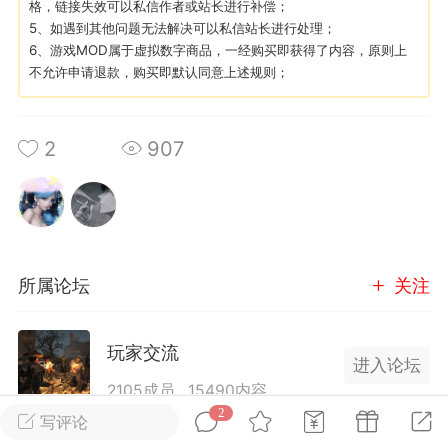
格，链接失效可以私信作者或站长进行补偿；
5、如遇到其他问题无法解决可以私信站长进行处理；
6、游戏MOD属于虚拟数字商品，一经购买即获得了内容，原则上
英雄大人
Lv.8
不允许申请退款，购买即默认同意上述规则；
25-02-10 15:45
电脑端
其他&工具
禁止发布联机可用的作弊模组，
严查卖挂
用单机辅助引流私下售卖服务器外挂！
2
907
机作弊模组的发布规范近期收到一些信息
些作弊模组在联机服务器使用,为了维护游
色环境，中文网特此发布以下声明，规范
模组的发布行为：1. *...
所属论坛
关注
武汉
72
2.21w
玩家交流
进入论坛
2105成员
15490内容
2
写评论
英雄大人
Lv.8
为七日杀玩家提供交流、提问、分享平台。发帖请