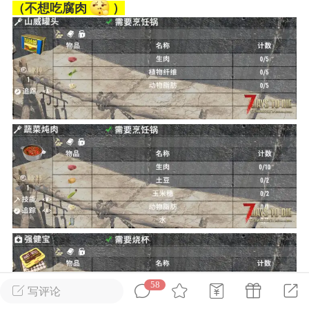
（不想吃腐肉
）
英雄大人
Lv.8
 17:51
电脑端
其他&工具
日杀 模组安装/管理工具v1.1.0 测试版发
IN10-WIN11
 MOD 管理器专为新手小白准备，让安装
 MOD 变得更简单不会手动查找目录？不
MOD 应该放在哪里？担心安装错误影响游
..
武汉
58
写评论