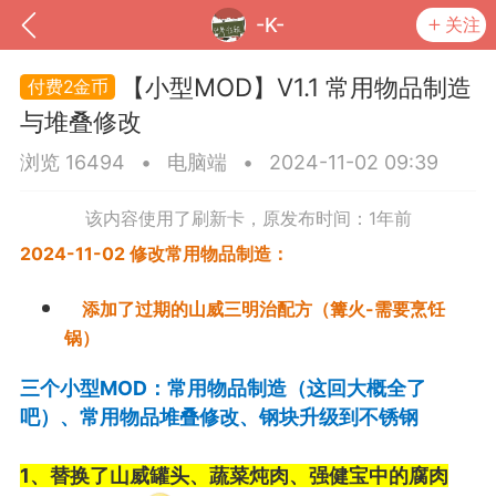
-K-
关注
【小型MOD】V1.1 常用物品制造
2金币
与堆叠修改
浏览 16494
•
电脑端
•
2024-11-02 09:39
该内容使用了刷新卡，原发布时间：1年前
2024-11-02 修改
常用物品制造：
添加了过期的山威三明治配方（篝火-需要烹饪
锅）
到
我的钱包
道具
排行榜
三个小型MOD：常用物品制造（这回大概全了
吧）、常用物品堆叠修改、钢块升级到不锈钢
流
MOD下载
攻略教程
联机招募
1、替换了山威罐头、蔬菜炖肉、强健宝中的腐肉