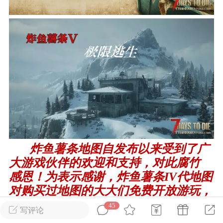
英雄大人
Lv.8
25-02-10 15:45
电脑端
其他&工具
禁止发布联机可用的作弊模组，
严查卖挂
用单机辅助引流私下售卖服务器外挂！
机作弊模组的发布规范近期收到一些信息
些作弊模组在联机服务器使用,为了维护游
色环境，中文网特此发布以下声明，规范
模组的发布行为：1. *...
炸鱼薯条地图自发布以来受到了广
武汉
大游戏伙伴的欢迎和支持，对此腐竹
72
2.21w
感恩！为表示感谢，炸鱼薯条IV代地图
对购买过地图的大大们免费开放游玩，
所有购买过地图的朋友进群免费领取IV
45
写评论
英雄大人
Lv.8
代地图。