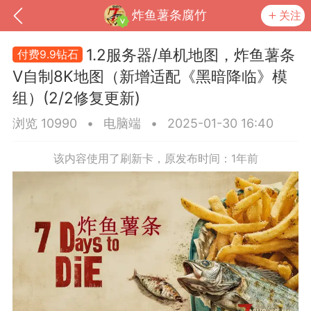
炸鱼薯条腐竹
关注
1.2服务器/单机地图，炸鱼薯条
9.9钻石
V自制8K地图（新增适配《黑暗降临》模
组）(2/2修复更新)
浏览 10990
•
电脑端
•
2025-01-30 16:40
该内容使用了刷新卡，原发布时间：1年前
到
我的钱包
道具
排行榜
流
MOD下载
攻略教程
联机招募