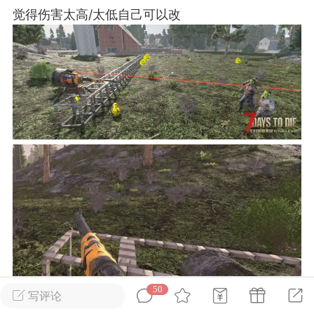
觉得伤害太高/太低自己可以改
英雄大人
Lv.8
 17:51
电脑端
其他&工具
日杀 模组安装/管理工具v1.1.0 测试版发
IN10-WIN11
中文网 · 本地模组管理工具把压缩包拖进
下的交给管理器七日杀MOD管理器是一款
七日杀》的轻量级本地工具。从目录识
缩包分析，到安装、启停、...
武汉
50
写评论