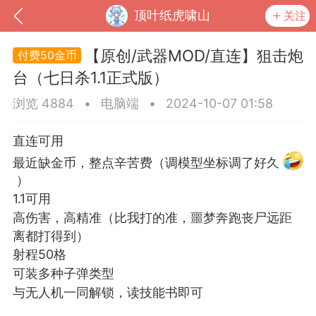
顶叶纸虎啸山
关注
【原创/武器MOD/直连】狙击炮
50金币
台（七日杀1.1正式版）
浏览 4884
•
电脑端
•
2024-10-07 01:58
直连可用
最近缺金币，整点辛苦费（调模型坐标调了好久
）
1.1可用
高伤害，高精准（比我打的准，噩梦奔跑丧尸远距
到
我的钱包
道具
排行榜
离都打得到）
射程50格
可装多种子弹类型
与无人机一同解锁，读技能书即可
流
MOD下载
攻略教程
联机招募