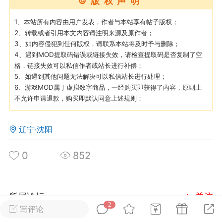
©版权声明
1、本站所有内容由用户发表，作者与本站享有帖子版权；
英雄大人
Lv.8
2、转载或者引用本文内容请注明来源及原作者；
25-02-10 15:45
电脑端
其他&工具
3、如内容侵犯到任何版权，请联系本站将及时予与删除；
4、遇到MOD提取码错误或链接失效，请检查提取码是否复制了空
禁止发布联机可用的作弊模组，
严查卖挂
格，链接失效可以私信作者或站长进行补偿；
用单机辅助引流私下售卖服务器外挂！
5、如遇到其他问题无法解决可以私信站长进行处理；
6、游戏MOD属于虚拟数字商品，一经购买即获得了内容，原则上
机作弊模组的发布规范近期收到一些信息
不允许申请退款，购买即默认同意上述规则；
些作弊模组在联机服务器使用,为了维护游
色环境，中文网特此发布以下声明，规范
模组的发布行为：1. *...
辽宁·沈阳
武汉
0
852
72
2.21w
所属论坛
关注
2
写评论
英雄大人
Lv.8