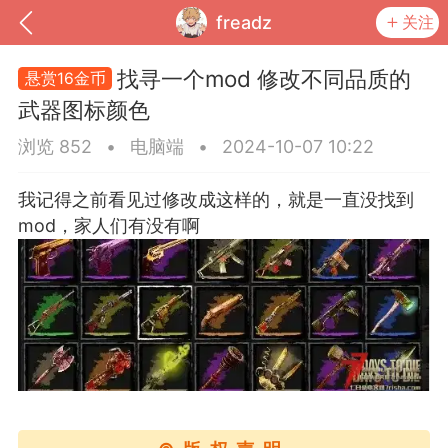
freadz
关注
找寻一个mod 修改不同品质的
悬赏16金币
武器图标颜色
浏览 852
•
电脑端
•
2024-10-07 10:22
我记得之前看见过修改成这样的，就是一直没找到
mod，家人们有没有啊
到
我的钱包
道具
排行榜
流
MOD下载
攻略教程
联机招募