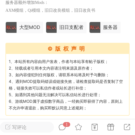
服务器额外增加Mods：
AXM模组，Qi模组，旧日改良模组，旧日改良书
英雄大人
Lv.8
25-02-10 15:45
电脑端
其他&工具
大型MOD
旧日支配者
服务器
禁止发布联机可用的作弊模组，
严查卖挂
用单机辅助引流私下售卖服务器外挂！
©版权声明
机作弊模组的发布规范近期收到一些信息
些作弊模组在联机服务器使用,为了维护游
1、本站所有内容由用户发表，作者与本站享有帖子版权；
2、转载或者引用本文内容请注明来源及原作者；
色环境，中文网特此发布以下声明，规范
3、如内容侵犯到任何版权，请联系本站将及时予与删除；
模组的发布行为：1. *...
4、遇到MOD提取码错误或链接失效，请检查提取码是否复制了空
格，链接失效可以私信作者或站长进行补偿；
武汉
5、如遇到其他问题无法解决可以私信站长进行处理；
6、游戏MOD属于虚拟数字商品，一经购买即获得了内容，原则上
72
2.22w
不允许申请退款，购买即默认同意上述规则；
1
写评论
英雄大人
Lv.8
0
1k