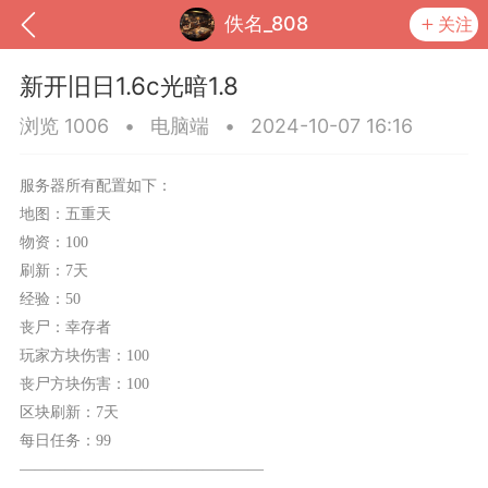
佚名_808
关注
新开旧日1.6c光暗1.8
浏览 1006
•
电脑端
•
2024-10-07 16:16
服务器所有配置如下：
地图：五
重天
物资：100
刷新：7天
经验：50
丧尸：幸存者
到
我的钱包
道具
排行榜
玩家方块伤害：100
丧尸方块伤害：100
区块刷新：7天
每日任务：99
流
MOD下载
攻略教程
联机招募
————————————————