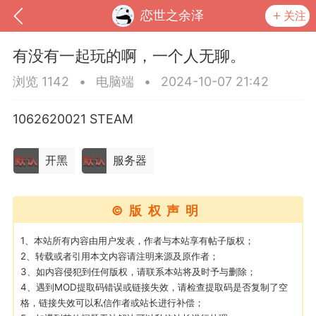
恋世之余泽
关注
有没有一起玩的啊，一个人无聊。
浏览 1142
•
电脑端
•
2024-10-07 21:42
1062620021 STEAM
开黑
服务器
©版权声明
到
我的钱包
道具
排行榜
1、本站所有内容由用户发表，作者与本站享有帖子版权；
2、转载或者引用本文内容请注明来源及原作者；
3、如内容侵犯到任何版权，请联系本站将及时予与删除；
4、遇到MOD提取码错误或链接失效，请检查提取码是否复制了空
流
MOD下载
攻略教程
联机招募
格，链接失效可以私信作者或站长进行补偿；