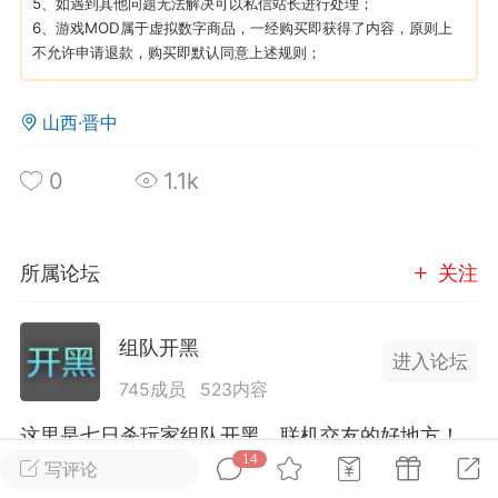
5、如遇到其他问题无法解决可以私信站长进行处理；
6、游戏MOD属于虚拟数字商品，一经购买即获得了内容，原则上
不允许申请退款，购买即默认同意上述规则；
英雄大人
Lv.8
25-02-10 15:45
电脑端
其他&工具
山西·晋中
禁止发布联机可用的作弊模组，
严查卖挂
用单机辅助引流私下售卖服务器外挂！
0
1.1k
机作弊模组的发布规范近期收到一些信息
些作弊模组在联机服务器使用,为了维护游
色环境，中文网特此发布以下声明，规范
所属论坛
关注
模组的发布行为：1. *...
武汉
组队开黑
进入论坛
71
2.2w
745成员
523内容
这里是七日杀玩家组队开黑，联机交友的好地方！
14
写评论
英雄大人
Lv.8