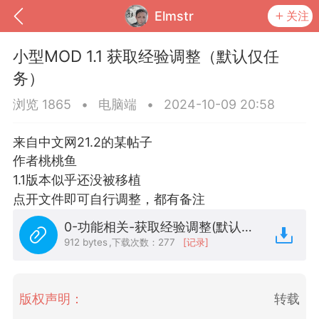
Elmstr
关注
小型MOD 1.1 获取经验调整（默认仅任
务）
浏览 1865
•
电脑端
•
2024-10-09 20:58
来自中文网21.2的某帖子
作者桃桃鱼
1.1版本似乎还没被移植
点开文件即可自行调整，都有备注
0-功能相关-获取经验调整(默认仅任务).rar
到
我的钱包
道具
排行榜
912 bytes
,
下载次数：277
[记录]
版权声明：
转载
流
MOD下载
攻略教程
联机招募