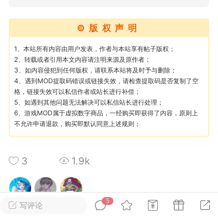
英雄大人
Lv.8
©版权声明
25-02-10 15:45
电脑端
其他&工具
1、本站所有内容由用户发表，作者与本站享有帖子版权；
禁止发布联机可用的作弊模组，
严查卖挂
2、转载或者引用本文内容请注明来源及原作者；
用单机辅助引流私下售卖服务器外挂！
3、如内容侵犯到任何版权，请联系本站将及时予与删除；
4、遇到MOD提取码错误或链接失效，请检查提取码是否复制了空
机作弊模组的发布规范近期收到一些信息
格，链接失效可以私信作者或站长进行补偿；
些作弊模组在联机服务器使用,为了维护游
5、如遇到其他问题无法解决可以私信站长进行处理；
色环境，中文网特此发布以下声明，规范
6、游戏MOD属于虚拟数字商品，一经购买即获得了内容，原则上
模组的发布行为：1. *...
不允许申请退款，购买即默认同意上述规则；
武汉
3
1.9k
72
2.21w
5
写评论
英雄大人
Lv.8