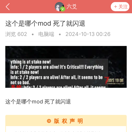
六爻
关注
这个是哪个mod 死了就闪退
浏览 602
•
电脑端
•
2024-10-13 00:26
到
我的钱包
道具
排行榜
这个是哪个mod 死了就闪退
©版权声明
流
MOD下载
攻略教程
联机招募