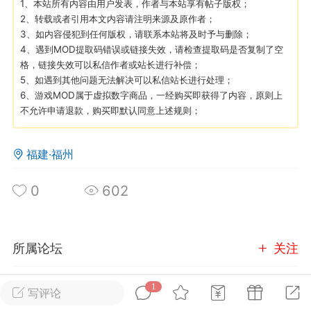
1、本站所有内容由用户发表，作者与本站享有帖子版权；
2、转载或者引用本文内容请注明来源及原作者；
3、如内容侵犯到任何版权，请联系本站将及时予与删除；
英雄大人
Lv.8
4、遇到MOD提取码错误或链接失效，请检查提取码是否复制了空
25-02-10 15:45
电脑端
其他&工具
格，链接失效可以私信作者或站长进行补偿；
禁止发布联机可用的作弊模组，
5、如遇到其他问题无法解决可以私信站长进行处理；
严查卖挂
6、游戏MOD属于虚拟数字商品，一经购买即获得了内容，原则上
用单机辅助引流私下售卖服务器外挂！
不允许申请退款，购买即默认同意上述规则；
机作弊模组的发布规范近期收到一些信息
些作弊模组在联机服务器使用,为了维护游
福建·福州
色环境，中文网特此发布以下声明，规范
模组的发布行为：1. *...
0
602
武汉
72
2.22w
所属论坛
关注
1
写评论
英雄大人
玩家交流
Lv.8
进入论坛