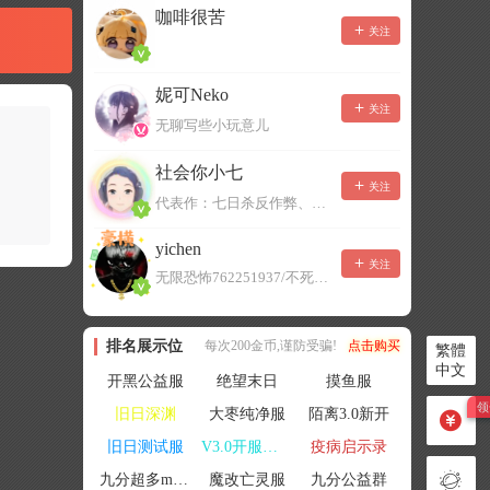
咖啡很苦
关注
妮可Neko
关注
无聊写些小玩意儿
社会你小七
关注
代表作：七日杀反作弊、七日杀云黑、七日杀BOT、七日杀云商城
yichen
关注
无限恐怖762251937/不死者末日1080207504
排名展示位
每次200金币,谨防受骗!
点击购买
繁體
中文
开黑公益服
绝望末日
摸鱼服
旧日深渊
大枣纯净服
陌离3.0新开
旧日测试服
V3.0开服联机
疫病启示录
九分超多mod群
魔改亡灵服
九分公益群