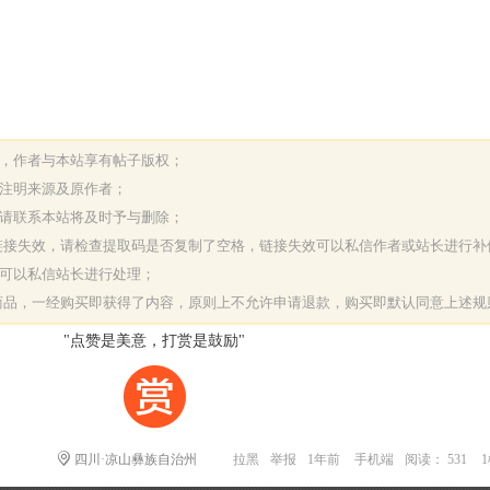
表，作者与本站享有帖子版权；
请注明来源及原作者；
，请联系本站将及时予与删除；
或链接失效，请检查提取码是否复制了空格，链接失效可以私信作者或站长进行补
决可以私信站长进行处理；
字商品，一经购买即获得了内容，原则上不允许申请退款，购买即默认同意上述规
"点赞是美意，打赏是鼓励"
四川·凉山彝族自治州
拉黑
举报
1年前
手机端
阅读： 531