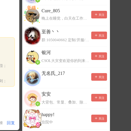
Cure_805
关注
晚上在睡觉，白天在工作，不一定能及时回复，有事可以留言！
至善丶丶
关注
群:1050040662 定制/开服/地图制作/价格公道
银河
关注
CSOL大灾变欢迎你的到来。QQ群：967780922
偿；
无名氏_217
关注
则；
安安
关注
大背包、常显、叠加、除草树，唯一作者QQ383125283
happy!
关注
住院中
回复
1楼