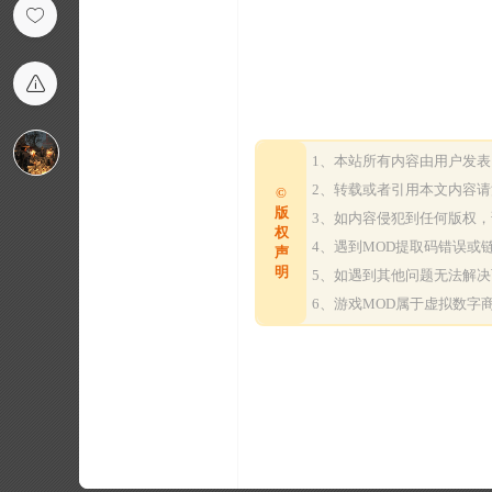
1、本站所有内容由用户发
2、转载或者引用本文内容
©
版
3、如内容侵犯到任何版权
权
4、遇到MOD提取码错误
声
明
5、如遇到其他问题无法解
6、游戏MOD属于虚拟数