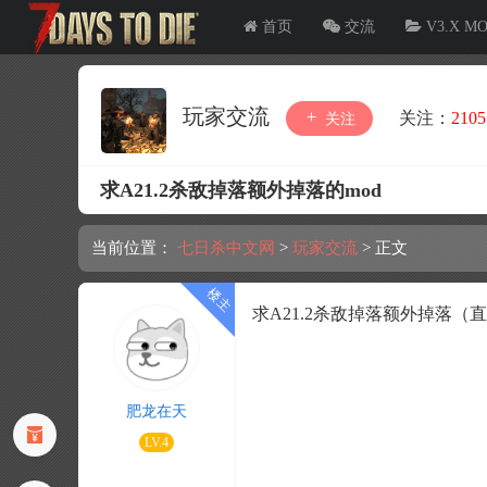
首页
交流
V3.X M
玩家交流
关注：
2105
关注
求A21.2杀敌掉落额外掉落的mod
当前位置：
七日杀中文网
>
玩家交流
>
正文
求A21.2杀敌掉落额外掉落（
肥龙在天
LV.4