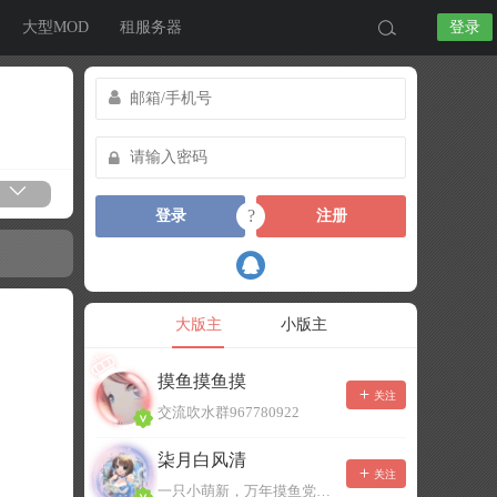
大型MOD
租服务器
登录
?
登录
注册
大版主
小版主
摸鱼摸鱼摸
关注
交流吹水群967780922
柒月白风清
关注
一只小萌新，万年摸鱼党！已经脱坑了。。。