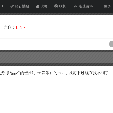
OD
钻石模组
攻略
联机
维基百科
更多
内容：
15487
直接到物品栏的:金钱、子弹等）的mod，以前下过现在找不到了