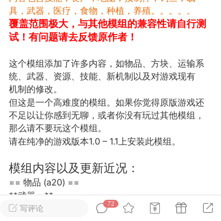
具，武器，医疗，食物，种植，养殖。。。。。
覆盖范围极大，与其他
模组的兼容性请自行测
英雄大人
Lv.8
试！有问题请去反馈原作者！
25-02-10 15:45
电脑端
其他&工具
禁止发布联机可用的作弊模组，
严查卖挂
这个模组添加了许多内容，如物品、方块、运输系
用单机辅助引流私下售卖服务器外挂！
统、武器、资源、技能、新机制以及对游戏现有
机作弊模组的发布规范近期收到一些信息
机制的修改。
些作弊模组在联机服务器使用,为了维护游
但这是一个高难度的模组。如果你觉得原版游戏还
色环境，中文网特此发布以下声明，规范
不足以让你感到无聊，或者你没有玩过其他模组，
模组的发布行为：1. *...
那么请不要玩这个模组。
请在纯净的游戏版本1.0 – 1.1上安装此模组。
武汉
模组内容以及更新近况：
72
2.21w
== 物品 (a20) ==
**武器：**
72
武器分为以下几种类型：自制、常规、工厂制造。
写评论
英雄大人
Lv.8