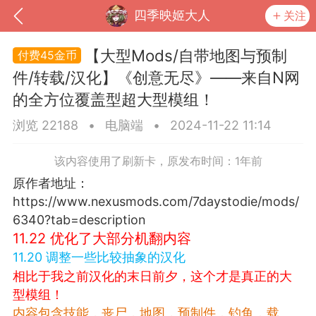
四季映姬大人
关注
【大型Mods/自带地图与预制
45金币
件/转载/汉化】《创意无尽》——来自N网
的全方位覆盖型超大型模组！
浏览 22188
•
电脑端
•
2024-11-22 11:14
该内容使用了刷新卡，原发布时间：1年前
原作者地址：
https://www.nexusmods.com/7daystodie/mods/
6340?tab=description
到
我的钱包
道具
排行榜
11.22 优化了大部分机翻内容
11.20 调整一些比较抽象的汉化
相比于我之前汉化的末日前夕，这个才是真正的大
型模组！
流
MOD下载
攻略教程
联机招募
内容包含技能，丧尸，地图，预制件，钓鱼，载