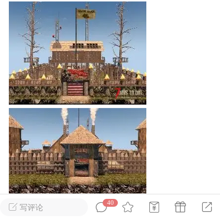
英雄大人
Lv.8
25-02-10 15:45
电脑端
其他&工具
禁止发布联机可用的作弊模组，
严查卖挂
用单机辅助引流私下售卖服务器外挂！
机作弊模组的发布规范近期收到一些信息
些作弊模组在联机服务器使用,为了维护游
色环境，中文网特此发布以下声明，规范
模组的发布行为：1. *...
武汉
71
2.2w
40
写评论
英雄大人
Lv.8