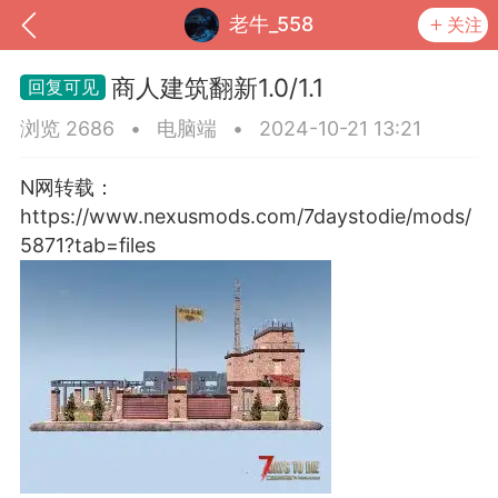
老牛_558
关注
商人建筑翻新1.0/1.1
浏览 2686
•
电脑端
•
2024-10-21 13:21
N网转载：
https://www.nexusmods.com/7daystodie/mods/
5871?tab=files
到
我的钱包
道具
排行榜
流
MOD下载
攻略教程
联机招募