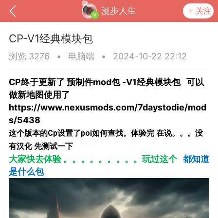
漫步人生
关注
CP-V1经典模块包
浏览 3276
•
电脑端
•
2024-10-22 22:12
CP终于更新了 预制件mod包 -V1经典模块包 可以
做新地图使用了
https://www.nexusmods.com/7daystodie/mod
s/5438
这个版本的Cp设置了poi如何查找。体验完 在说。。。没
有汉化 先测试一下
大家快去体验 。。。。。。。。。玩过这个
都知道
到
我的钱包
道具
排行榜
是什么包
流
MOD下载
攻略教程
联机招募