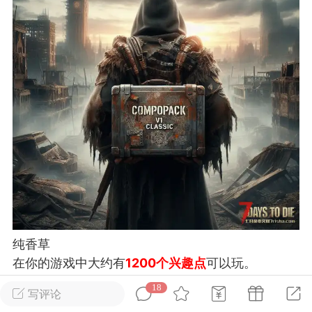
英雄大人
Lv.8
25-02-10 15:45
电脑端
其他&工具
禁止发布联机可用的作弊模组，
严查卖挂
用单机辅助引流私下售卖服务器外挂！
机作弊模组的发布规范近期收到一些信息
些作弊模组在联机服务器使用,为了维护游
色环境，中文网特此发布以下声明，规范
模组的发布行为：1. *...
武汉
72
2.2w
纯香草
在你的游戏中大约有
1200个兴趣点
可以玩。
没有自定义结算
18
写评论
英雄大人
Lv.8
还没有自定义交易商