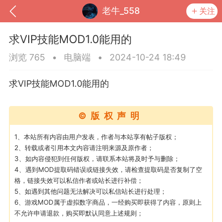
老牛_558
关注
求VIP技能MOD1.0能用的
浏览 765
•
电脑端
•
2024-10-24 18:49
求VIP技能MOD1.0能用的
©版权声明
1、本站所有内容由用户发表，作者与本站享有帖子版权；
2、转载或者引用本文内容请注明来源及原作者；
3、如内容侵犯到任何版权，请联系本站将及时予与删除；
到
我的钱包
道具
排行榜
4、遇到MOD提取码错误或链接失效，请检查提取码是否复制了空
格，链接失效可以私信作者或站长进行补偿；
5、如遇到其他问题无法解决可以私信站长进行处理；
6、游戏MOD属于虚拟数字商品，一经购买即获得了内容，原则上
流
MOD下载
攻略教程
联机招募
不允许申请退款，购买即默认同意上述规则；