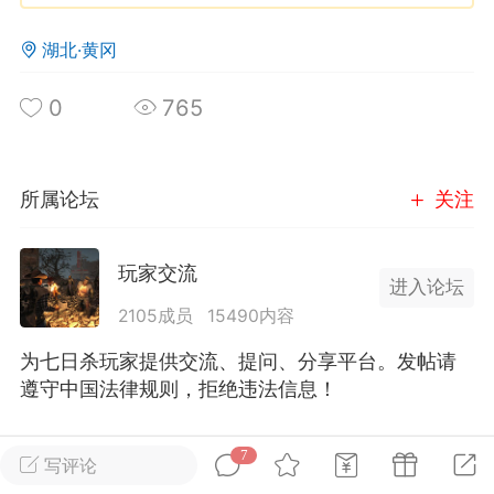
湖北·黄冈
英雄大人
Lv.8
25-02-10 15:45
电脑端
其他&工具
0
765
禁止发布联机可用的作弊模组，
严查卖挂
用单机辅助引流私下售卖服务器外挂！
机作弊模组的发布规范近期收到一些信息
所属论坛
关注
些作弊模组在联机服务器使用,为了维护游
色环境，中文网特此发布以下声明，规范
玩家交流
模组的发布行为：1. *...
进入论坛
2105成员
15490内容
武汉
为七日杀玩家提供交流、提问、分享平台。发帖请
72
2.21w
遵守中国法律规则，拒绝违法信息！
全部 7
只看作者
正序
7
写评论
英雄大人
Lv.8