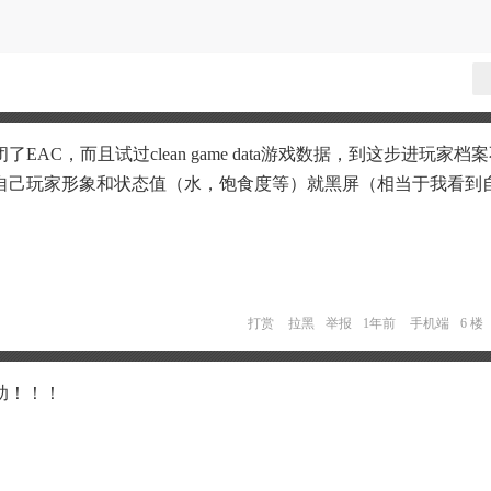
AC，而且试过clean game data游戏数据，到这步进玩家档
自己玩家形象和状态值（水，饱食度等）就黑屏（相当于我看到
打赏
拉黑
举报
1年前
手机端
6 楼
助！！！