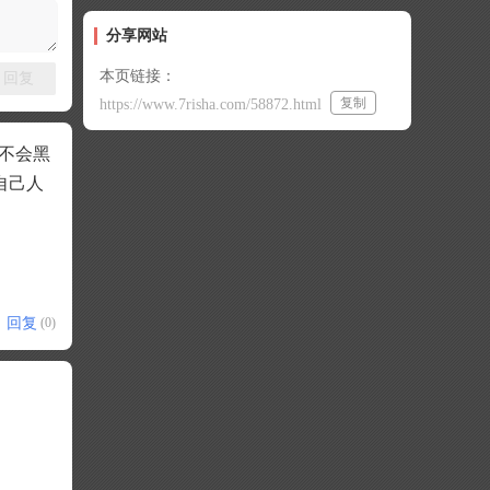
分享网站
本页链接：
回复
复制
https://www.7risha.com/58872.html
案不会黑
自己人
回复
(0)