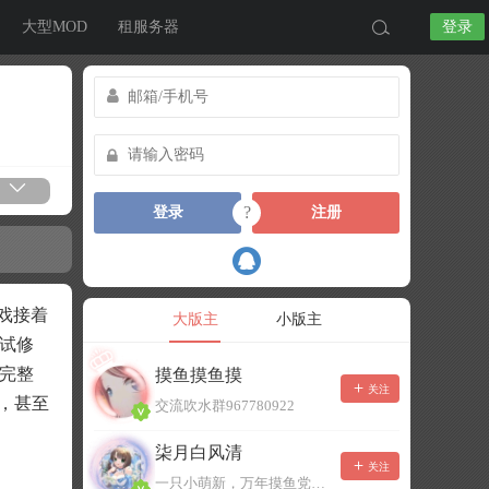
大型MOD
租服务器
登录
?
登录
注册
戏接着
大版主
小版主
尝试修
戏完整
摸鱼摸鱼摸
关注
，甚至
交流吹水群967780922
柒月白风清
关注
一只小萌新，万年摸鱼党！已经脱坑了。。。