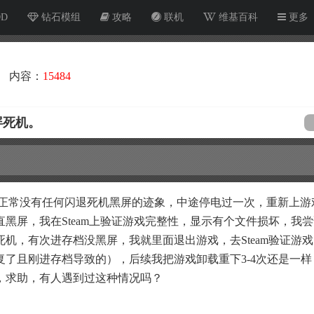
OD
钻石模组
攻略
联机
维基百科
更多
内容：
15484
屏死机。
很正常没有任何闪退死机黑屏的迹象，中途停电过一次，重新上游
黑屏，我在Steam上验证游戏完整性，显示有个文件损坏，我
机，有次进存档没黑屏，我就里面退出游戏，去Steam验证游
了且刚进存档导致的），后续我把游戏卸载重下3-4次还是一样
，求助，有人遇到过这种情况吗？