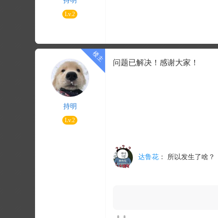
持明
Lv.2
问题已解决！感谢大家！
持明
Lv.2
达鲁花
：
所以发生了啥？