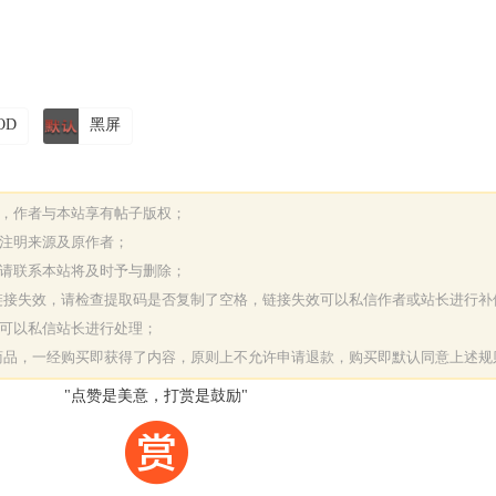
OD
黑屏
表，作者与本站享有帖子版权；
请注明来源及原作者；
，请联系本站将及时予与删除；
或链接失效，请检查提取码是否复制了空格，链接失效可以私信作者或站长进行补
决可以私信站长进行处理；
字商品，一经购买即获得了内容，原则上不允许申请退款，购买即默认同意上述规
"点赞是美意，打赏是鼓励"