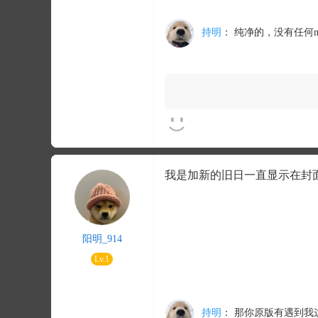
持明
：
纯净的，没有任何m
我是加新的旧日一直显示在封
阳明_914
Lv.1
持明
：
那你原版有遇到我