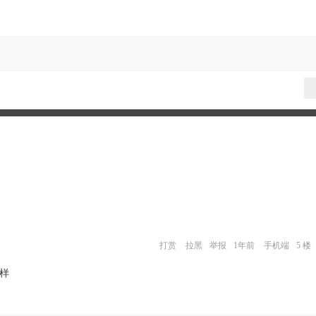
打赏
拉黑
举报
1年前
手机端
5 楼
一样