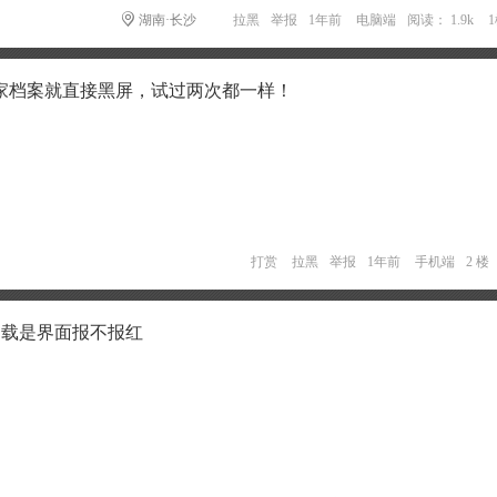
湖南·长沙
拉黑
举报
1年前
电脑端
阅读： 1.9k
家档案就直接黑屏，试过两次都一样！
打赏
拉黑
举报
1年前
手机端
2 楼
加载是界面报不报红