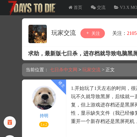
首页
交流
V3.X M
玩家交流
关注：
2105
关注
求助，最新版七日杀，进存档就导致电脑黑
当前位置：
七日杀中文网
>
玩家交流
>
正文
1.开始玩了1天左右的时间，
玩不久就导致黑屏，后续就一直
复，但上游戏进存档还是黑屏死
性，显示缺失文件（我已经修复
持明
重开一个新存档还是黑屏死机
Lv.2