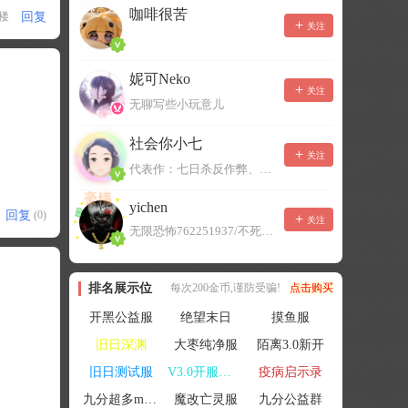
咖啡很苦
回复
1楼
关注
妮可Neko
关注
无聊写些小玩意儿
社会你小七
关注
代表作：七日杀反作弊、七日杀云黑、七日杀BOT、七日杀云商城
yichen
回复
(0)
关注
无限恐怖762251937/不死者末日1080207504
排名展示位
每次200金币,谨防受骗!
点击购买
开黑公益服
绝望末日
摸鱼服
旧日深渊
大枣纯净服
陌离3.0新开
旧日测试服
V3.0开服联机
疫病启示录
九分超多mod群
魔改亡灵服
九分公益群