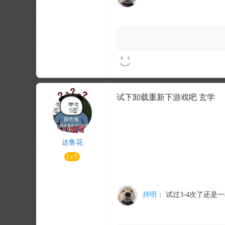
试下卸载重新下游戏吧 玄学
达鲁花
Lv.5
持明
：
试过3-4次了还是