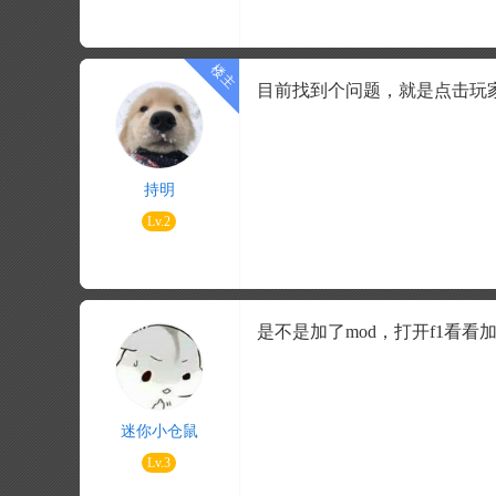
目前找到个问题，就是点击玩
持明
Lv.2
是不是加了mod，打开f1看看
迷你小仓鼠
Lv.3