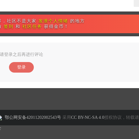
容，社区不是大家
发泄个人情绪
的地方
做
签到
和
社区任务
获得金币！
请登录之后再进行评论
登录
鄂公网安备42011202002543号
采用
CC BY-NC-SA 4.0
授权协议，转载请