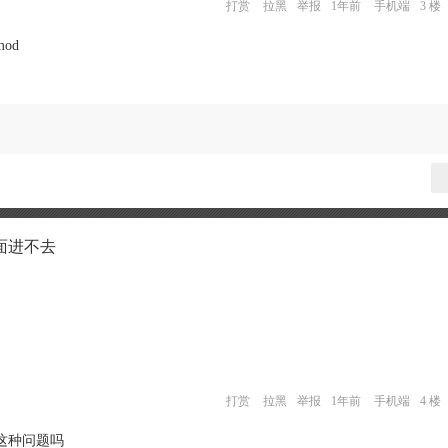
打赏
拉黑
举报
1年前
手机端
3 楼
od
面进不去
打赏
拉黑
举报
1年前
手机端
4 楼
这种问题吗