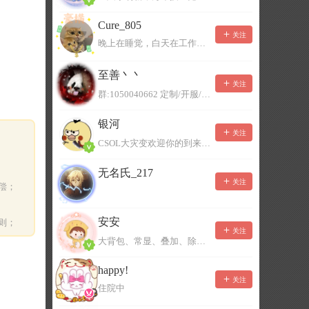
Cure_805
关注
晚上在睡觉，白天在工作，不一定能及时回复，有事可以留言！
至善丶丶
关注
群:1050040662 定制/开服/地图制作/价格公道
银河
关注
CSOL大灾变欢迎你的到来。QQ群：967780922
无名氏_217
关注
偿；
安安
则；
关注
大背包、常显、叠加、除草树，唯一作者QQ383125283
happy!
关注
住院中