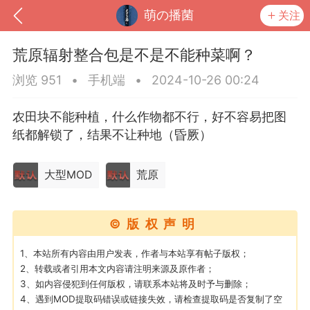
萌の播菌
关注
荒原辐射整合包是不是不能种菜啊？
浏览 951
•
手机端
•
2024-10-26 00:24
农田块不能种植，什么作物都不行，好不容易把图
纸都解锁了，结果不让种地（昏厥）
大型MOD
荒原
©版权声明
到
我的钱包
道具
排行榜
1、本站所有内容由用户发表，作者与本站享有帖子版权；
2、转载或者引用本文内容请注明来源及原作者；
3、如内容侵犯到任何版权，请联系本站将及时予与删除；
流
MOD下载
攻略教程
联机招募
4、遇到MOD提取码错误或链接失效，请检查提取码是否复制了空