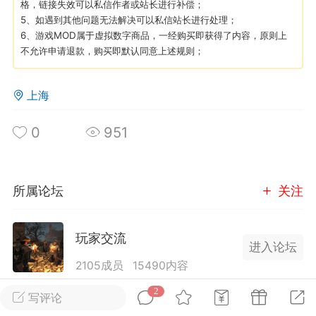
格，链接失效可以私信作者或站长进行补偿；
5、如遇到其他问题无法解决可以私信站长进行处理；
6、游戏MOD属于虚拟数字商品，一经购买即获得了内容，原则上
英雄大人
Lv.8
不允许申请退款，购买即默认同意上述规则；
25-02-10 15:45
电脑端
其他&工具
禁止发布联机可用的作弊模组，
严查卖挂
上海
用单机辅助引流私下售卖服务器外挂！
机作弊模组的发布规范近期收到一些信息
0
951
些作弊模组在联机服务器使用,为了维护游
色环境，中文网特此发布以下声明，规范
模组的发布行为：1. *...
所属论坛
关注
武汉
玩家交流
72
2.21w
进入论坛
2105成员
15490内容
2
为七日杀玩家提供交流、提问、分享平台。发帖请
写评论
英雄大人
Lv.8
遵守中国法律规则，拒绝违法信息！