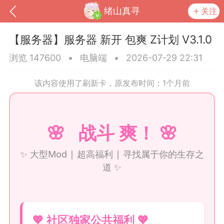
绪山真寻
关注
【服务器】服务器 新开 包爽 Z计划 V3.1.0
浏览 147600
•
电脑端
•
2026-07-29 22:31
该内容使用了刷新卡，原发布时间：1个月前
🌸 战斗 爽！ 🌸
✨ 大型Mod | 超高福利 | 寻找属于你的生存之
到
我的钱包
道具
排行榜
道 ✨
流
MOD下载
攻略教程
联机招募
💖 社区独家公共福利 💖