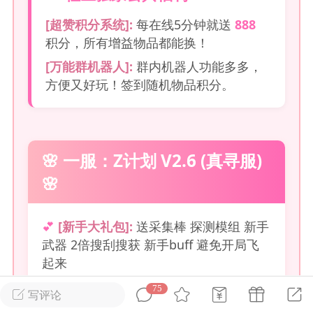
[超赞积分系统]:
每在线5分钟就送
888
英雄大人
Lv.8
积分，所有增益物品都能换！
25-02-10 15:45
电脑端
其他&工具
[万能群机器人]:
群内机器人功能多多，
禁止发布联机可用的作弊模组，
严查卖挂
方便又好玩！签到随机物品积分。
用单机辅助引流私下售卖服务器外挂！
机作弊模组的发布规范近期收到一些信息
些作弊模组在联机服务器使用,为了维护游
🌸 一服：Z计划 V2.6 (真寻服)
色环境，中文网特此发布以下声明，规范
模组的发布行为：1. *...
🌸
武汉
💕
[新手大礼包]:
送采集棒 探测模组 新手
72
2.22w
武器 2倍搜刮搜获 新手buff 避免开局飞
起来
💕
[资源装备]:
多倍搜刮采集、多插槽模
75
写评论
英雄大人
Lv.8
组、解除模组限制 刷宝无限 海克斯