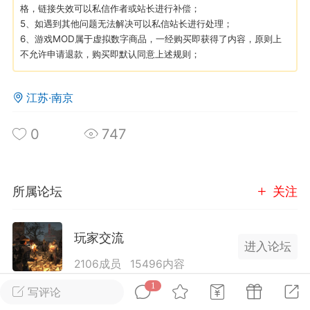
格，链接失效可以私信作者或站长进行补偿；
5、如遇到其他问题无法解决可以私信站长进行处理；
英雄大人
Lv.8
6、游戏MOD属于虚拟数字商品，一经购买即获得了内容，原则上
不允许申请退款，购买即默认同意上述规则；
25-02-10 15:45
电脑端
其他&工具
禁止发布联机可用的作弊模组，
严查卖挂
江苏·南京
用单机辅助引流私下售卖服务器外挂！
机作弊模组的发布规范近期收到一些信息
0
747
些作弊模组在联机服务器使用,为了维护游
色环境，中文网特此发布以下声明，规范
模组的发布行为：1. *...
所属论坛
关注
武汉
玩家交流
72
2.23w
进入论坛
2106成员
15496内容
1
为七日杀玩家提供交流、提问、分享平台。发帖请
写评论
英雄大人
Lv.8
遵守中国法律规则，拒绝违法信息！