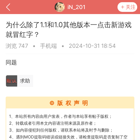
iN_201
关注
为什么除了1.1和1.0其他版本一点击新游戏
就冒红字？
浏览 747
•
手机端
•
2024-10-31 18:54
同题
求助
到
我的钱包
道具
排行榜
©版权声明
1、本站所有内容由用户发表，作者与本站享有帖子版权；
2、转载或者引用本文内容请注明来源及原作者；
3、如内容侵犯到任何版权，请联系本站将及时予与删除；
流
MOD下载
攻略教程
联机招募
4、遇到MOD提取码错误或链接失效，请检查提取码是否复制了空