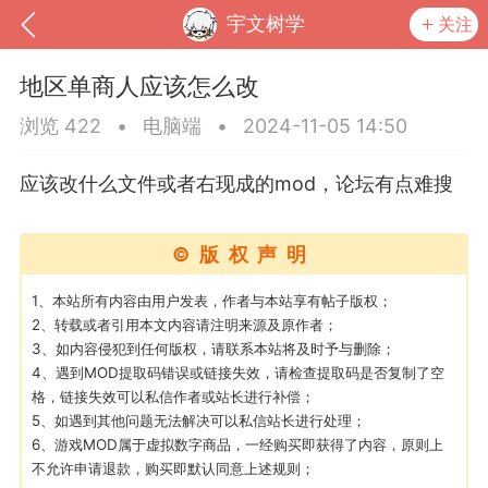
宇文树学
关注
地区单商人应该怎么改
浏览 422
•
电脑端
•
2024-11-05 14:50
应该改什么文件或者右现成的mod，论坛有点难搜
©版权声明
1、本站所有内容由用户发表，作者与本站享有帖子版权；
2、转载或者引用本文内容请注明来源及原作者；
3、如内容侵犯到任何版权，请联系本站将及时予与删除；
到
我的钱包
道具
排行榜
4、遇到MOD提取码错误或链接失效，请检查提取码是否复制了空
格，链接失效可以私信作者或站长进行补偿；
5、如遇到其他问题无法解决可以私信站长进行处理；
6、游戏MOD属于虚拟数字商品，一经购买即获得了内容，原则上
流
MOD下载
攻略教程
联机招募
不允许申请退款，购买即默认同意上述规则；