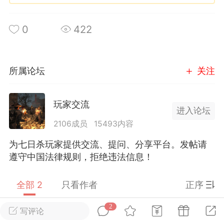
英雄大人
0
422
Lv.8
25-02-10 15:45
电脑端
其他&工具
禁止发布联机可用的作弊模组，
严查卖挂
所属论坛
关注
用单机辅助引流私下售卖服务器外挂！
机作弊模组的发布规范近期收到一些信息
些作弊模组在联机服务器使用,为了维护游
玩家交流
进入论坛
色环境，中文网特此发布以下声明，规范
2106成员
15493内容
模组的发布行为：1. *...
为七日杀玩家提供交流、提问、分享平台。发帖请
武汉
遵守中国法律规则，拒绝违法信息！
72
2.22w
全部 2
只看作者
正序
2
写评论
英雄大人
Lv.8