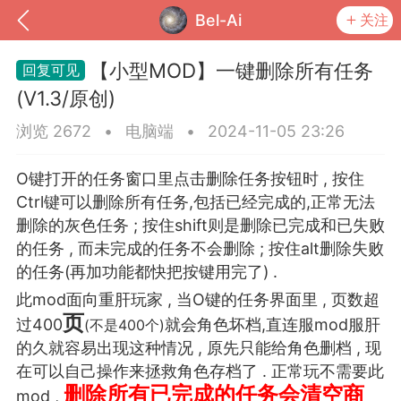
Bel-Ai
关注
【小型MOD】一键删除所有任务
(V1.3/原创)
浏览 2672
•
电脑端
•
2024-11-05 23:26
O键打开的任务窗口里点击删除任务按钮时 , 按住
Ctrl键可以删除所有任务,包括已经完成的,正常无法
删除的灰色任务 ; 按住shift则是删除已完成和已失败
的任务 , 而未完成的任务不会删除 ; 按住alt删除失败
的任务(再加功能都快把按键用完了) .
到
我的钱包
道具
排行榜
此mod面向重肝玩家 , 当O键的任务界面里 , 页数超
页
过400
就会角色坏档,直连服mod服肝
(不是400个)
的久就容易出现这种情况 , 原先只能给角色删档 , 现
在可以自己操作来拯救角色存档了 . 正常玩不需要此
流
MOD下载
攻略教程
联机招募
删除所有已完成的任务会清空商
mod ,