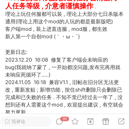
人任务等级 , 介意者谨慎操作
.
理论上玩任何服都可以装 , 理论上大部分七日杀版本
英雄大人
Lv.8
通用(理论上用这个mod的人玩的都是最新版吧)
25-02-10 15:45
电脑端
其他&工具
客户端mod , 装上进直连服 , mod服 , 都生效
禁止发布联机可用的作弊模组，
严查卖挂
新人第一个自创mod (｀・ω・´)
用单机辅助引流私下售卖服务器外挂！
机作弊模组的发布规范近期收到一些信息
更新日志:
些作弊模组在联机服务器使用,为了维护游
2023.12.20 16:08 修复了客户端会未响应的
色环境，中文网特此发布以下声明，规范
bug(我就纳了蒙了 , 一开始都没问题,发布完再用就
模组的发布行为：1. *...
未响应死循环了…..)
2024.11.05 16:18 兼容V1.1 , 旧帖在旧分区无法更
武汉
改 , 重新发贴 ; 新增功能 , 按住shift删除只会删除已
完成和已失败的任务 . 不知不觉已经过去一年了 , 没
72
2.21w
想到还有人需要这个mod , 欢迎提出建议 , 有空就会
努力更新 .
2024.12.22 16:54 兼容V1.2 , 文件无变动 , 无需更
99
写评论
英雄大人
Lv.8
新 , 大致测试了下可以正常使用 , 欢迎反馈问题 .