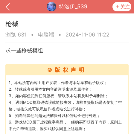
特洛伊_539
关注
枪械
浏览 631
•
电脑端
•
2024-11-06 11:22
求一些枪械模组
©版权声明
1、本站所有内容由用户发表，作者与本站享有帖子版权；
2、转载或者引用本文内容请注明来源及原作者；
3、如内容侵犯到任何版权，请联系本站将及时予与删除；
到
我的钱包
道具
排行榜
4、遇到MOD提取码错误或链接失效，请检查提取码是否复制了空
格，链接失效可以私信作者或站长进行补偿；
5、如遇到其他问题无法解决可以私信站长进行处理；
6、游戏MOD属于虚拟数字商品，一经购买即获得了内容，原则上
流
MOD下载
攻略教程
联机招募
不允许申请退款，购买即默认同意上述规则；