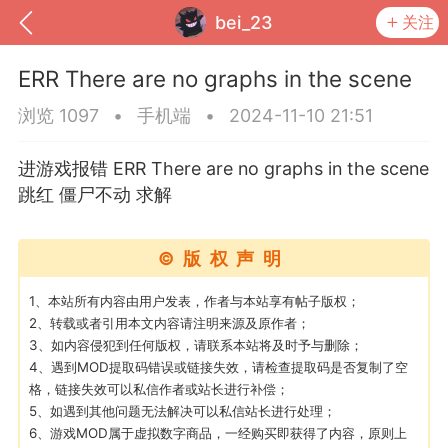
bei_23
关注
ERR There are no graphs in the scene
浏览 1097
•
手机端
•
2024-11-10 21:51
进游戏报错 ERR There are no graphs in the scene
跳红 僵尸不动 求解
©版权声明
1、本站所有内容由用户发表，作者与本站享有帖子版权；
2、转载或者引用本文内容请注明来源及原作者；
到
我的钱包
道具
排行榜
3、如内容侵犯到任何版权，请联系本站将及时予与删除；
4、遇到MOD提取码错误或链接失效，请检查提取码是否复制了空
格，链接失效可以私信作者或站长进行补偿；
5、如遇到其他问题无法解决可以私信站长进行处理；
流
MOD下载
攻略教程
联机招募
6、游戏MOD属于虚拟数字商品，一经购买即获得了内容，原则上