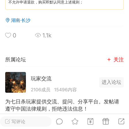
不允许申请退款，购买即默认同意上述规则；
英雄大人
Lv.8
湖南·长沙
25-02-10 15:45
电脑端
其他&工具
禁止发布联机可用的作弊模组，
严查卖挂
0
1.1k
用单机辅助引流私下售卖服务器外挂！
机作弊模组的发布规范近期收到一些信息
些作弊模组在联机服务器使用,为了维护游
所属论坛
关注
色环境，中文网特此发布以下声明，规范
模组的发布行为：1. *...
玩家交流
进入论坛
武汉
2106成员
15496内容
72
2.22w
为七日杀玩家提供交流、提问、分享平台。发帖请
遵守中国法律规则，拒绝违法信息！
写评论
英雄大人
Lv.8
全部 0
只看作者
正序