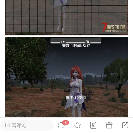
英雄大人
Lv.8
25-02-10 15:45
电脑端
其他&工具
禁止发布联机可用的作弊模组，
严查卖挂
用单机辅助引流私下售卖服务器外挂！
机作弊模组的发布规范近期收到一些信息
些作弊模组在联机服务器使用,为了维护游
色环境，中文网特此发布以下声明，规范
模组的发布行为：1. *...
武汉
72
2.21w
8
写评论
英雄大人
Lv.8