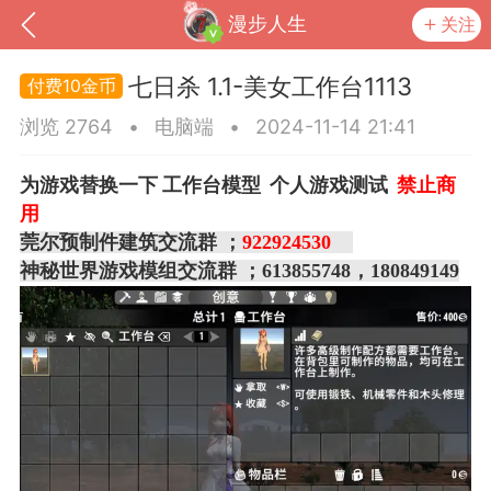
漫步人生
关注
七日杀 1.1-美女工作台1113
10金币
浏览 2764
•
电脑端
•
2024-11-14 21:41
为游戏替换一下 工作台模型 个人游戏测试
禁止商
用
莞尔预制件建筑交流群 ；
922924530
神秘世界游戏模组交流群 ；613855748，180849149
到
我的钱包
道具
排行榜
流
MOD下载
攻略教程
联机招募