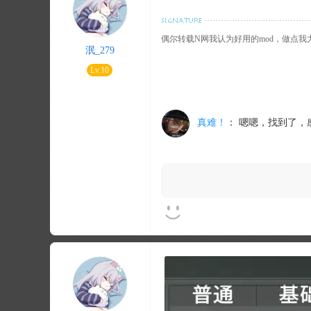
偶尔转载N网我认为好用的mod，做点
泯_279
Lv.10
真难！
：
嗯嗯，找到了，