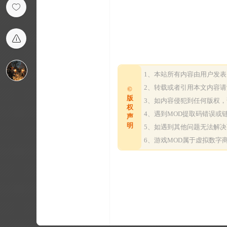
1、本站所有内容由用户发
2、转载或者引用本文内容
©
版
3、如内容侵犯到任何版权
权
4、遇到MOD提取码错误
声
明
5、如遇到其他问题无法解
6、游戏MOD属于虚拟数