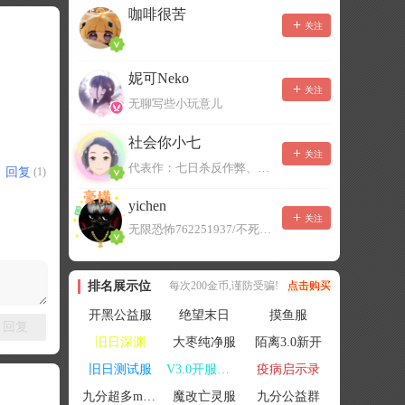
咖啡很苦
关注
妮可Neko
关注
无聊写些小玩意儿
社会你小七
关注
代表作：七日杀反作弊、七日杀云黑、七日杀BOT、七日杀云商城
回复
(1)
yichen
关注
无限恐怖762251937/不死者末日1080207504
排名展示位
每次200金币,谨防受骗!
点击购买
开黑公益服
绝望末日
摸鱼服
回复
旧日深渊
大枣纯净服
陌离3.0新开
旧日测试服
V3.0开服联机
疫病启示录
九分超多mod群
魔改亡灵服
九分公益群