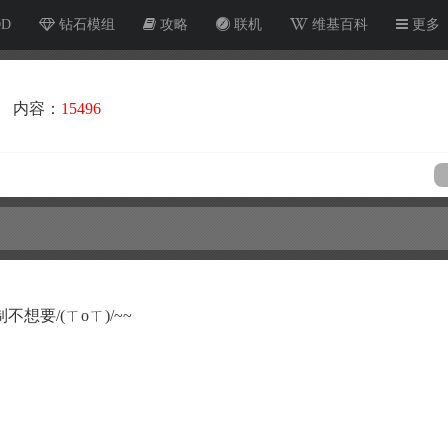
OD
钻石模组
攻略
联机
维基百科
更多
内容：
15496
要/(ㄒoㄒ)/~~