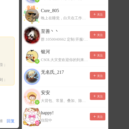
Cure_805
关注
晚上在睡觉，白天在工作，不一定能及时回复，有事可以留言！
至善丶丶
关注
群:1050040662 定制/开服/地图制作/价格公道
银河
关注
CSOL大灾变欢迎你的到来。QQ群：967780922
偿；
无名氏_217
关注
则；
安安
关注
大背包、常显、叠加、除草树，唯一作者QQ383125283
happy!
关注
住院中
回复
1楼