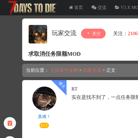
首页
交流
V3.X M
玩家交流
关注：
2106
关注
求取消任务限额MOD
当前位置：
七日杀中文网
>
玩家交流
>
正文
RT
实在是找不到了，一点任务限制不想
真难！
Lv.1