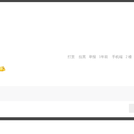
打赏
拉黑
举报
1年前
手机端
2 楼
。