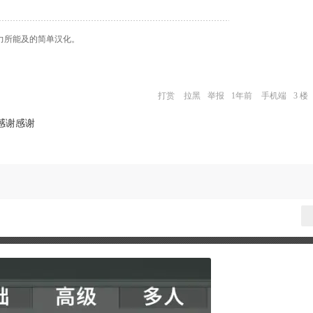
我力所能及的简单汉化。
打赏
拉黑
举报
1年前
手机端
3 楼
感谢感谢