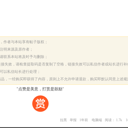
表，作者与本站享有帖子版权；
请注明来源及原作者；
，请联系本站将及时予与删除；
或链接失效，请检查提取码是否复制了空格，链接失效可以私信作者或站长进行补
决可以私信站长进行处理；
字商品，一经购买即获得了内容，原则上不允许申请退款，购买即默认同意上述规
"点赞是美意，打赏是鼓励"
拉黑
举报
1年前
电脑端
阅读： 1.7k