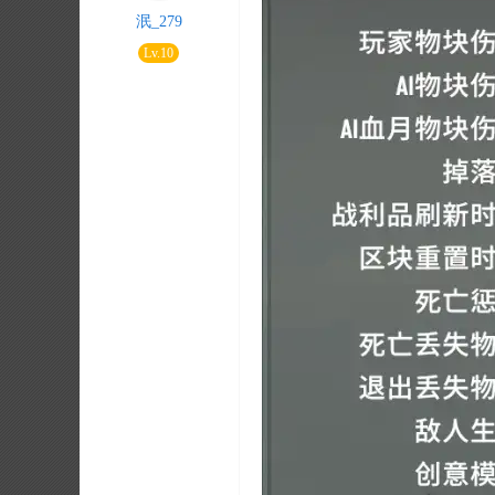
泯_279
Lv.10