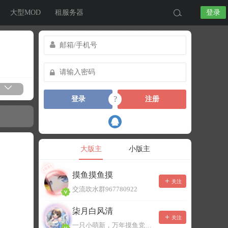
大型MOD
租服务器
登录
?
登录
注册
大版主
小版主
摸鱼摸鱼摸
关注
交流吹水群967780922
柒月白风清
关注
一只小萌新，万年摸鱼党！已经脱坑了。。。