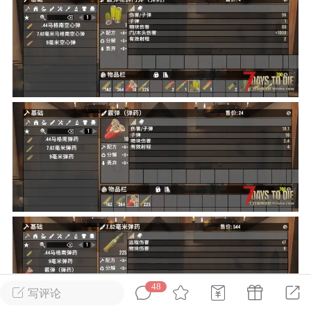
英雄大人
Lv.8
25-02-10 15:45
电脑端
其他&工具
禁止发布联机可用的作弊模组，
严查卖挂
用单机辅助引流私下售卖服务器外挂！
机作弊模组的发布规范近期收到一些信息
些作弊模组在联机服务器使用,为了维护游
色环境，中文网特此发布以下声明，规范
模组的发布行为：1. *...
武汉
72
2.23w
48
写评论
英雄大人
Lv.8