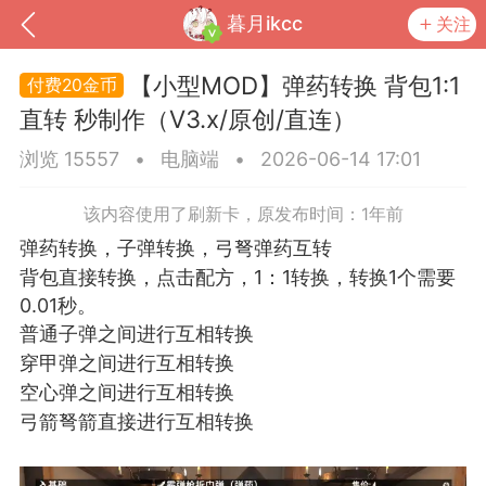
暮月ikcc
关注
【小型MOD】弹药转换 背包1:1
20金币
直转 秒制作（V3.x/原创/直连）
浏览 15557
•
电脑端
•
2026-06-14 17:01
该内容使用了刷新卡，原发布时间：1年前
弹药转换，子弹转换，弓弩弹药互转
背包直接转换，点击配方，1：1转换，转换1个需要
0.01秒。
普通子弹之间进行互相转换
到
我的钱包
道具
排行榜
穿甲弹之间进行互相转换
空心弹之间进行互相转换
弓箭弩箭直接进行互相转换
流
MOD下载
攻略教程
联机招募