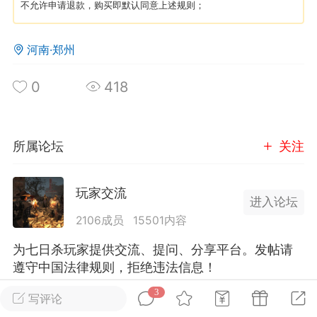
不允许申请退款，购买即默认同意上述规则；
英雄大人
Lv.8
河南·郑州
 17:51
电脑端
其他&工具
日杀 模组安装/管理工具v1.1.0 测试版发
0
418
IN10-WIN11
中文网 · 本地模组管理工具把压缩包拖进
下的交给管理器七日杀MOD管理器是一款
所属论坛
关注
七日杀》的轻量级本地工具。从目录识
缩包分析，到安装、启停、...
玩家交流
进入论坛
2106成员
15501内容
为七日杀玩家提供交流、提问、分享平台。发帖请
遵守中国法律规则，拒绝违法信息！
武汉
3
写评论
全部 3
只看作者
正序