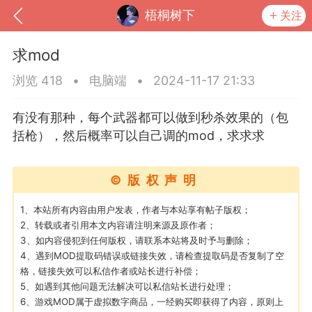
梧桐树下
关注
求mod
浏览 418
•
电脑端
•
2024-11-17 21:33
有没有那种，每个武器都可以做到秒杀效果的（包
括枪），然后概率可以自己调的mod，求求求
©版权声明
1、本站所有内容由用户发表，作者与本站享有帖子版权；
2、转载或者引用本文内容请注明来源及原作者；
到
我的钱包
道具
排行榜
3、如内容侵犯到任何版权，请联系本站将及时予与删除；
4、遇到MOD提取码错误或链接失效，请检查提取码是否复制了空
格，链接失效可以私信作者或站长进行补偿；
5、如遇到其他问题无法解决可以私信站长进行处理；
流
MOD下载
攻略教程
联机招募
6、游戏MOD属于虚拟数字商品，一经购买即获得了内容，原则上