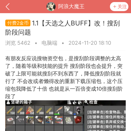
阿浪大魔王
关注
1.1【天选之人BUFF】改！搜刮
2金币
阶段问题
浏览 5462
•
电脑端
•
2024-11-20 18:10
有朋友反应说搜物资空包，是搜刮阶段调整的太高
了，随着等级和技能的提升 搜刮阶段也会提升，突
破了上限可能就搜刮不到东西了，降低搜刮阶段就
行了 不会改或者懒得改的重新下载压缩包，这个压
缩包我降低了十倍 也就是从一百倍变成10倍搜刮阶
到
我的钱包
道具
排行榜
段了
流
MOD下载
攻略教程
联机招募