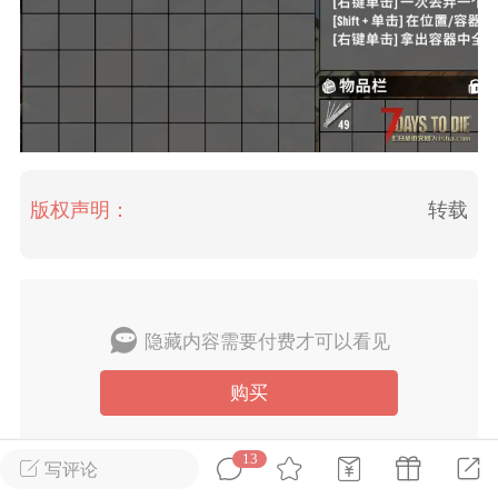
英雄大人
Lv.8
25-02-10 15:45
电脑端
其他&工具
禁止发布联机可用的作弊模组，
严查卖挂
用单机辅助引流私下售卖服务器外挂！
机作弊模组的发布规范近期收到一些信息
版权声明：
转载
些作弊模组在联机服务器使用,为了维护游
色环境，中文网特此发布以下声明，规范
模组的发布行为：1. *...
武汉
隐藏内容需要付费才可以看见
72
2.23w
购买
13
写评论
英雄大人
Lv.8