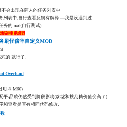
怪就不会出现在商人的任务列表中
务列表中,自行查看反馈有解释.—我是没遇到过.
务的mod(自行测试)
表所需击杀数
任务刷怪倍率自定义MOD
tml
格式的 就行了.
ot Overhaul
坩埚 M60)
d配平.品质仍然受到阶段影响(废墟和搜刮糖价值变高了)
排序和查看是否有相同代码修改.
槽数