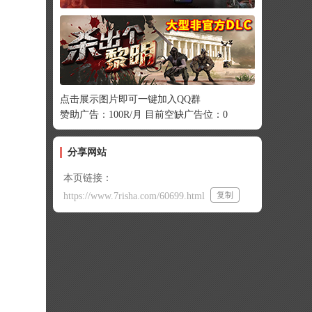
点击展示图片即可一键加入QQ群
赞助广告：100R/月 目前空缺广告位：0
分享网站
本页链接：
复制
https://www.7risha.com/60699.html