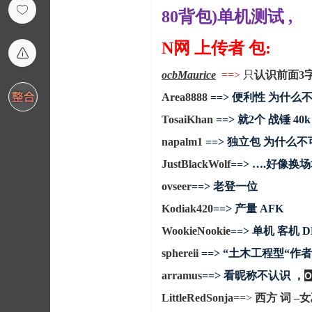
80背包)单机测试 ,
N网 上传者 包
:
ocbMaurice
==>
只
认识前面3
Area8888
==> 便利性 为什么
TosaiKhan
==> 就2个 战锤 40k
napalm1
==> 独立包 为什么不
JustBlackWolf
==> ….好像换
ovseer
==> 老登一位
Kodiak420
==> 产量 AFK
WookieNookie
==> 单机 客机
sphereii
==> “土木工程型“作
arramus
==> 看昵称不认识 ，
O
LittleRedSonja
==>
西方 词 –