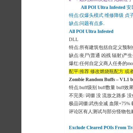
All POI Ultra Infested
安
特点:仅爆头模式 维修降级 贞
缺点:问题有点多.
All POI Ultra Infested
DLL
特点:所有建筑包括自定义预制
缺点:丧尸(普通 凶残 辐射)
爆红:任何自定义商人任务的mo
配平:推荐 修改燃烧瓶配方 
Zombie Random Buffs – 
特点:buff级别 buff数量 buf
不完美: 词缀 没 流放之路多 
极品词缀:武伤全减 血限+75%
评论区有人测试与部分怪物包兼
Exclude Cleared POIs From Tra