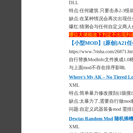
DLL
特点:任何建筑 只要击杀2-3
缺点:在某种情况会再次出现任
爆红:猜测会与
任何自定义商人任
哪位大佬能改下判定不出现列
【小型MOD】[原创]A21
https://www.7risha.com/26871.h
自行替换ModInfo文件换成1.0
与上面mod不存在排序影响.
Where's My AK – No Tiered Lo
XML
特点:简单暴力修改搜刮(1级搜出
缺点:太暴力了,需要自行做mo
问题:自定义武器装备mod 需
Dewtas Random Mod
随机插
XML