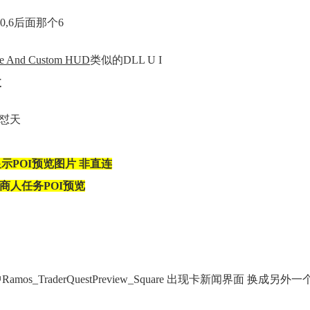
,6后面那个6
eme And Custom HUD
类似的DLL U I
改
接怼天
示POI预览图片 非直连
W 商人任务POI预览
中Ramos_TraderQuestPreview_Square 出现卡新闻界面 换成另外一