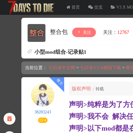
首页
交流
V3.X M
整合包
关注：
12767
关注
小型mod组合-记录贴1
当前位置：
七日杀中文网
>
七日杀V3.X模组下载
>
整
版权声明：
转载
声明>纯粹是为了方
38283243
声明>我不会 解决
LV.4
声明>以下mod都是在1