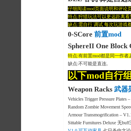
仔细阅读mod页面说明和评论
特点:狩猎玩法可以更远距离看到
缺点:需自行 调试 每次玩游戏
0-SCore
前置mod
SphereII One Block
特点:有前置mod都是同一作者
缺点:不可能是直连,
以下mod自行
Weapon Racks
武器
Vehicles Trigger Pressure Plates 
Random Zombie Movement Spee
Armour Transmogrification – V1.
Sittable Furnitures Deluxe
无buf
V1.0 可互动家具
七日杀中文论