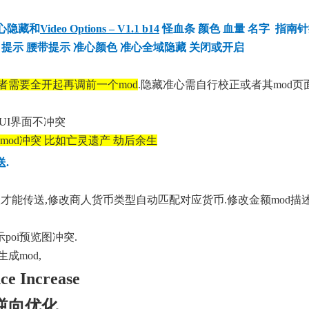
心隐藏和
Video Options – V1.1 b14
怪血条 颜色 血量 名字 指南
提示 腰带提示 准心颜色 准心全域隐藏 关闭或开启
后者需要全开起再调前一个mod
.隐藏准心需自行校正或者其mod页
UI界面不冲突
mod冲突 比如亡灵遗产 劫后余生
.
人才能传送,修改商人货币类型自动匹配对应货币.修改金额mod描
poi预览图冲突.
成mod,
ce Increase
选逆向优化