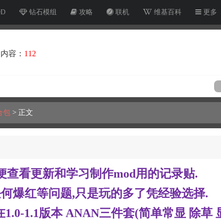
OD
钻石模组
攻略
联机
维基百科
更多
内容：
112
合包
>
正文
便查看更新和学习制作mod用的记录贴.
任何爆红等问题,只是玩的多了凭经验选择.
.0-1.1版本 ANAN三件套(简单常显 除草