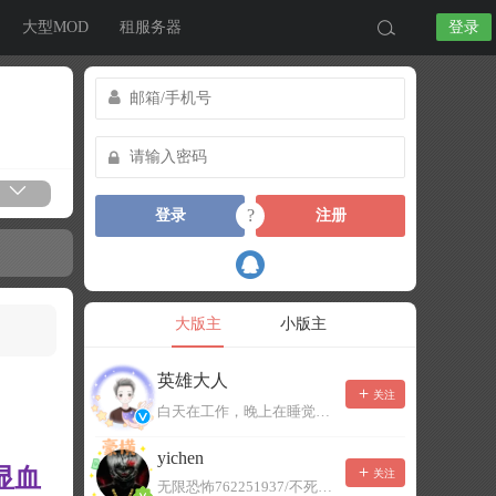
大型MOD
租服务器
登录
?
登录
注册
大版主
小版主
英雄大人
关注
白天在工作，晚上在睡觉，有事可以留言，不一定能及时回复！
yichen
 显血
关注
无限恐怖762251937/不死者末日1080207504