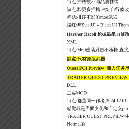
特点:插槽数不与品质挂钩
缺点:和更多插槽冲突,自行修改0
问题:排序不影响mod武器.
爆红:与
SteelUI – Black UI Th
Harsher Recoil
枪械后坐力修
XML
特点:M60连续射击不压枪 直
缺点:只有原版武器
Quest POI Preview
商人任务显
TRADER QUEST PREVIE
DLL
主客MOD
特点:都是同一作者,2024.12.01
感觉就是界面变化和自定义poi
TRADER QUEST PREVIEW 
Normal的