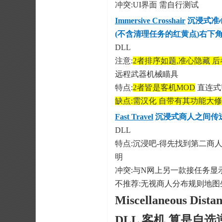
冲突:UI界面 需自行测试
Immersive Crosshair
沉浸式准
(不含清理任务的红黄点)右下角
DLL
注意:
2者排序如题,准心隐藏 
远程武器机械瞄具
特点:
2者皆是客机MOD
直连式
缺点:需汉化 自带有其功能大修
Fast Travel
沉浸式商人之间传送
DLL
特点:沉浸吧-得先找到第二商
明
冲突:与N网上另一款接任务显示
不推荐:无视商人分布规则地图生
Miscellaneous Distan
DLL 客机 算是自