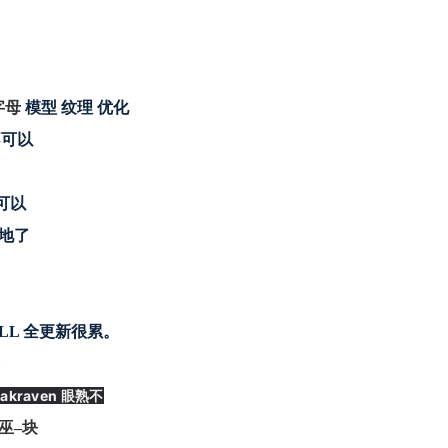
字母
模型 纹理 优化
不可以
可以
场地了
 DLL 全更新很累。
者
akraven 眼熟不
女巫–块