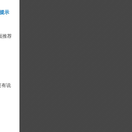
针提示
面推荐
述有说