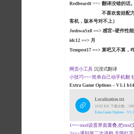
Redbeardt
==>
翻译没错的话
不喜欢套娃配方？5的二
客机，版本号对不上）
JoshwaSx8
==> 感官=硬件性能
idc12
==> 月
Tempest17
==> 算吧又不算，
网页小工具
沉浸式翻译
小技巧==>简单自己动手机翻 软
Extra Game Options – V1.
Localization.txt
19.82 KB
,
下载次数：108
Extra Game Options - 
1==>mod设置界面重叠,把mo
2==>遇到第二次进档 无限红