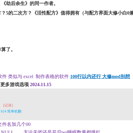
。《劫后余生》的同一作者。
次方？《活性配方》值得拥有（与配方界面大修小白0兼
咋算了。
件 类似与 excel 制作表格的软件
100行以内还行 大修mod别想
1 b14更多游戏选项
2024.11.15
[记录]
V1.1 b14 简单机翻
d文件名加几个00
字 NULL……无论关闭还是开启poi睡眠数量都爆红