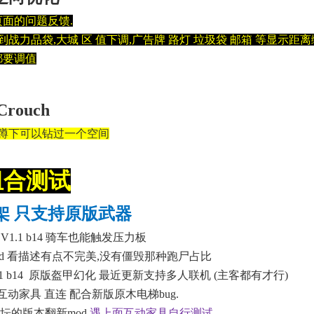
页面的问题反馈.
战力品袋,大城 区 值下调,广告牌 路灯 垃圾袋 邮箱 等显示距
都要调值
 Crouch
,蹲下可以钻过一个空间
组合测试
架 只支持原版武器
– V1.1 b14
骑车也能触发压力板
d
看描述有点不完美,没有僵毁那种跑尸占比
1 b14
原版盔甲幻化 最近更新支持多人联机 (主客都有才行)
f互动家具 直连 配合新版原木电梯bug.
坛的版本翻新mod,
遇上面互动家具自行测试.