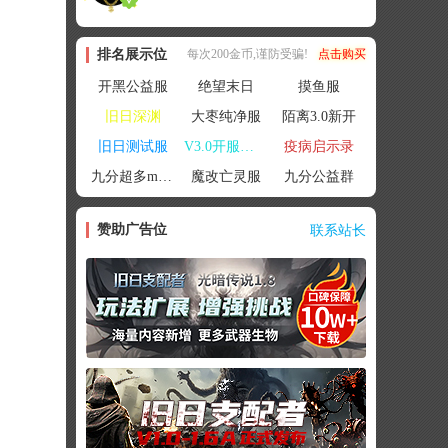
排名展示位
每次200金币,谨防受骗!
点击购买
开黑公益服
绝望末日
摸鱼服
旧日深渊
大枣纯净服
陌离3.0新开
旧日测试服
V3.0开服联机
疫病启示录
九分超多mod群
魔改亡灵服
九分公益群
赞助广告位
联系站长