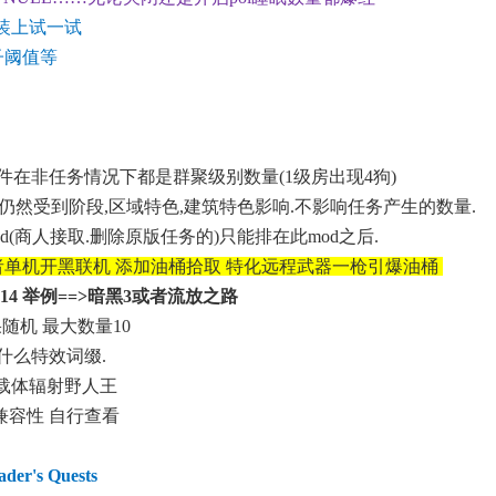
装上试一试
子阈值等
件在非任务情况下都是群聚级别数量(1级房出现4狗)
产生仍然受到阶段,区域特色,建筑特色影响.不影响任务产生的数量.
d(商人接取.删除原版任务的)只能排在此mod之后.
或者单机开黑联机 添加油桶拾取 特化远程武器一枪引爆油桶
V1.1 b14 举例==>暗黑3或者流放之路
f效果随机 最大数量10
没什么特效词缀.
 载体辐射野人王
容性 自行查看
der's Quests