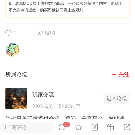
6、游戏MOD属于虚拟数字商品，一经购买即获得了内容，原则上
不允许申请退款，购买即默认同意上述规则；
英雄大人
Lv.8
25-02-10 15:45
电脑端
其他&工具
1
884
禁止发布联机可用的作弊模组，
严查卖挂
用单机辅助引流私下售卖服务器外挂！
机作弊模组的发布规范近期收到一些信息
些作弊模组在联机服务器使用,为了维护游
色环境，中文网特此发布以下声明，规范
所属论坛
关注
模组的发布行为：1. *...
武汉
玩家交流
进入论坛
72
2.21w
2105成员
15493内容
为七日杀玩家提供交流、提问、分享平台。发帖请
4
遵守中国法律规则，拒绝违法信息！
写评论
英雄大人
Lv.8