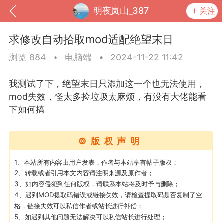
明夜岚山_387
关注
求修改自动拾取mod适配绝望末日
浏览 884
•
电脑端
•
2024-11-22 11:42
我测试了下，绝望末日只添加这一个也无法使用，
mod失效，怪太多捡垃圾太麻烦，有没有大佬能看
下如何搞
©版权声明
到
我的钱包
道具
排行榜
1、本站所有内容由用户发表，作者与本站享有帖子版权；
2、转载或者引用本文内容请注明来源及原作者；
3、如内容侵犯到任何版权，请联系本站将及时予与删除；
4、遇到MOD提取码错误或链接失效，请检查提取码是否复制了空
格，链接失效可以私信作者或站长进行补偿；
流
MOD下载
攻略教程
联机招募
5、如遇到其他问题无法解决可以私信站长进行处理；