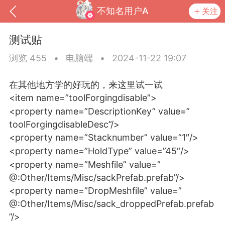
不知名用户A
关注
测试贴
浏览 455
•
电脑端
•
2024-11-22 19:07
在其他地方学的好玩的，来这里试一试
<item name=”toolForgingdisable”>
<property name=”DescriptionKey” value=”
toolForgingdisableDesc”/>
<property name=”Stacknumber” value=”1″/>
<property name=”HoldType” value=”45″/>
到
我的钱包
道具
排行榜
<property name=”Meshfile” value=”
@:Other/Items/Misc/sackPrefab.prefab”/>
<property name=”DropMeshfile” value=”
@:Other/Items/Misc/sack_droppedPrefab.prefab
流
MOD下载
攻略教程
联机招募
”/>