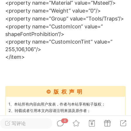
<property name=”Material” value=”Msteel”/>
<property name=”Weight” value=”0″/>
英雄大人
Lv.8
<property name=”Group” value=”Tools/Traps”/>
25-02-10 15:45
电脑端
其他&工具
<property name=”CustomIcon” value=”
shapeFontProhibition”/>
禁止发布联机可用的作弊模组，
严查卖挂
<property name=”CustomIconTint” value=”
用单机辅助引流私下售卖服务器外挂！
255,106,106″/>
机作弊模组的发布规范近期收到一些信息
</item>
些作弊模组在联机服务器使用,为了维护游
色环境，中文网特此发布以下声明，规范
模组的发布行为：1. *...
武汉
©版权声明
72
2.21w
1、本站所有内容由用户发表，作者与本站享有帖子版权；
2、转载或者引用本文内容请注明来源及原作者；
3、如内容侵犯到任何版权，请联系本站将及时予与删除；
4
写评论
英雄大人
Lv.8
4、遇到MOD提取码错误或链接失效，请检查提取码是否复制了空
格，链接失效可以私信作者或站长进行补偿；