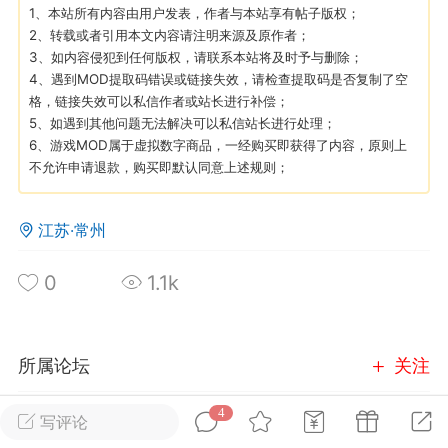
1、本站所有内容由用户发表，作者与本站享有帖子版权；
2、转载或者引用本文内容请注明来源及原作者；
英雄大人
Lv.8
3、如内容侵犯到任何版权，请联系本站将及时予与删除；
4、遇到MOD提取码错误或链接失效，请检查提取码是否复制了空
25-02-10 15:45
电脑端
其他&工具
格，链接失效可以私信作者或站长进行补偿；
禁止发布联机可用的作弊模组，
严查卖挂
5、如遇到其他问题无法解决可以私信站长进行处理；
用单机辅助引流私下售卖服务器外挂！
6、游戏MOD属于虚拟数字商品，一经购买即获得了内容，原则上
不允许申请退款，购买即默认同意上述规则；
机作弊模组的发布规范近期收到一些信息
些作弊模组在联机服务器使用,为了维护游
色环境，中文网特此发布以下声明，规范
江苏·常州
模组的发布行为：1. *...
0
1.1k
武汉
72
2.21w
所属论坛
关注
4
写评论
英雄大人
Lv.8
玩家交流
进入论坛