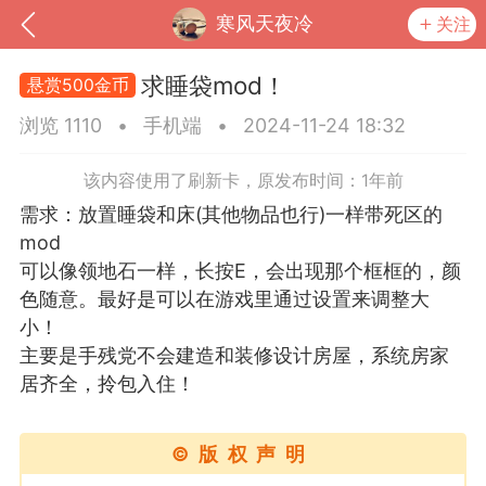
寒风天夜冷
关注
求睡袋mod！
悬赏500金币
浏览 1110
•
手机端
•
2024-11-24 18:32
该内容使用了刷新卡，原发布时间：1年前
需求：放置睡袋和床(其他物品也行)一样带死区的
mod
可以像领地石一样，长按E，会出现那个框框的，颜
色随意。最好是可以在游戏里通过设置来调整大
小！
到
我的钱包
道具
排行榜
主要是手残党不会建造和装修设计房屋，系统房家
居齐全，拎包入住！
©版权声明
流
MOD下载
攻略教程
联机招募