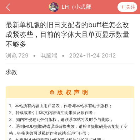
LH（小武藏
关注
最新单机版的旧日支配者的buff栏怎么改
成紧凑些，目前的字体大且单页显示数量
不够多
浏览 729
•
电脑端
•
2024-11-24 20:12
求教
©版权声明
到
我的钱包
道具
排行榜
1、本站所有内容由用户发表，作者与本站享有帖子版权；
2、转载或者引用本文内容请注明来源及原作者；
3、如内容侵犯到任何版权，请联系本站将及时予与删除；
4、遇到MOD提取码错误或链接失效，请检查提取码是否复制了空
流
MOD下载
攻略教程
联机招募
格，链接失效可以私信作者或站长进行补偿；