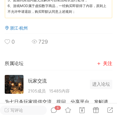
5、如遇到其他问题无法解决可以私信站长进行处理；
6、游戏MOD属于虚拟数字商品，一经购买即获得了内容，原则上
不允许申请退款，购买即默认同意上述规则；
英雄大人
Lv.8
25-02-10 15:45
电脑端
其他&工具
浙江·杭州
禁止发布联机可用的作弊模组，
严查卖挂
用单机辅助引流私下售卖服务器外挂！
0
729
机作弊模组的发布规范近期收到一些信息
些作弊模组在联机服务器使用,为了维护游
色环境，中文网特此发布以下声明，规范
所属论坛
关注
模组的发布行为：1. *...
武汉
玩家交流
进入论坛
71
2.2w
2105成员
15485内容
为七日杀玩家提供交流、提问、分享平台。发帖请
遵守中国法律规则，拒绝违法信息！
6
写评论
英雄大人
Lv.8