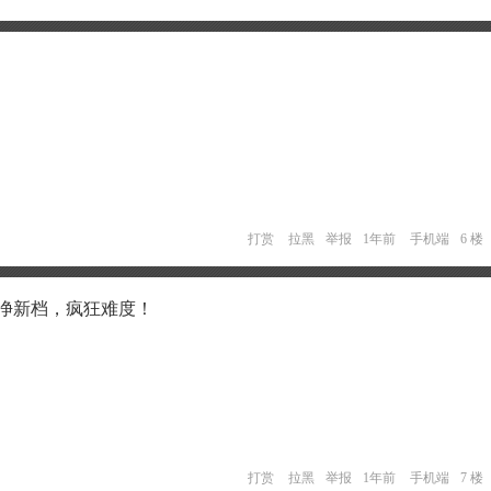
打赏
拉黑
举报
1年前
手机端
6 楼
纯净新档，疯狂难度！
打赏
拉黑
举报
1年前
手机端
7 楼