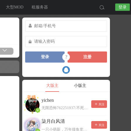
大型MOD
租服务器
登录
?
登录
注册
大版主
小版主
yichen
关注
无限恐怖762251937/不死者末日1080207504
柒月白风清
关注
一只小萌新，万年摸鱼党！已经脱坑了。。。