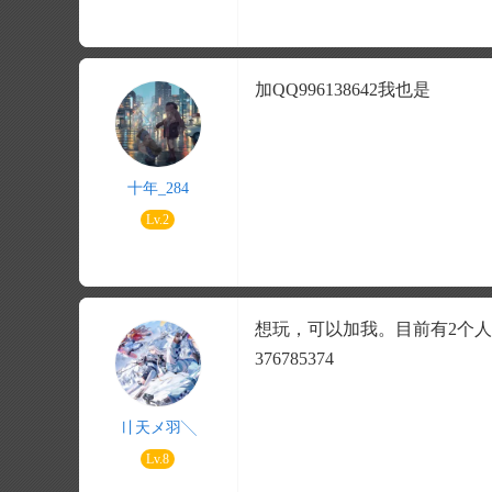
加QQ996138642我也是
十年_284
Lv.2
想玩，可以加我。目前有2个人
376785374
〢天メ羽╲
Lv.8