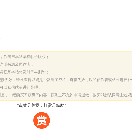
表，作者与本站享有帖子版权；
请注明来源及原作者；
，请联系本站将及时予与删除；
或链接失效，请检查提取码是否复制了空格，链接失效可以私信作者或站长进行补
决可以私信站长进行处理；
字商品，一经购买即获得了内容，原则上不允许申请退款，购买即默认同意上述规
"点赞是美意，打赏是鼓励"