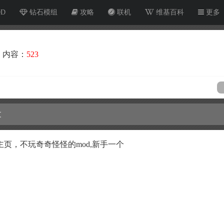
OD
钻石模组
攻略
联机
维基百科
更多
内容：
523
文
页，不玩奇奇怪怪的mod,新手一个