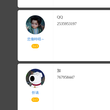
QQ
2535953197
悲傷時唱～
Lv.3
加
767958447
忻谪
Lv.1