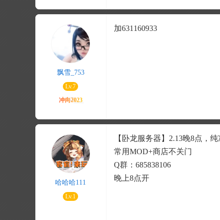
加631160933
飘雪_753
Lv.7
【卧龙服务器】2.13晚8点，
常用MOD+商店不关门
Q群：685838106
晚上8点开
哈哈哈111
Lv.1