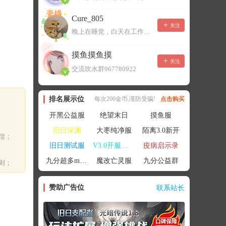
Cure_805
关注
晚上在睡觉，白天在工作，不一定能及时回复，有事可以留言！
摸鱼摸鱼摸
关注
交流吹水群967780922
排名展示位
每次200金币,谨防受骗!
点击购买
开黑公益服
绝望末日
摸鱼服
旧日深渊
大枣纯净服
陌离3.0新开
偿；
旧日测试服
V3.0开服联机
疫病启示录
九分超多mod群
魔改亡灵服
九分公益群
则；
赞助广告位
联系站长