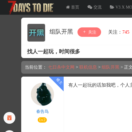
首页
交流
V3.X M
组队开黑
关注：
745
关注
找人一起玩，时间很多
当前位置：
七日杀中文网
>
联机信息
>
组队开黑
>
正
有人一起玩的话加我吧，个人主
春告鸟
Lv.2