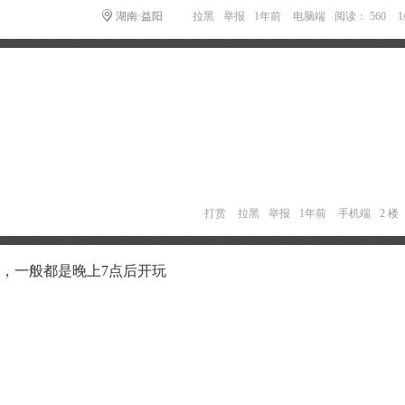
湖南·益阳
拉黑
举报
1年前
电脑端
阅读： 560
打赏
拉黑
举报
1年前
手机端
2 楼
，一般都是晚上7点后开玩