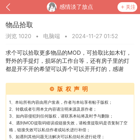
感情淡了放点
关注
物品拾取
浏览 1020
•
电脑端
•
2024-11-27 01:52
求个可以拾取更多物品的MOD，可拾取比如木钉，
野外的手提灯，损坏的工作台等，还有房子里的灯
都是开不开的希望可以弄个可以开开灯的，感谢
©版权声明
到
我的钱包
道具
排行榜
1、本站所有内容由用户发表，作者与本站享有帖子版权；
2、转载或者引用本文内容请注明来源及原作者；
3、如内容侵犯到任何版权，请联系本站将及时予与删除；
4、遇到MOD提取码错误或链接失效，请检查提取码是否复制了空
格，链接失效可以私信作者或站长进行补偿；
流
MOD下载
攻略教程
联机招募
5、如遇到其他问题无法解决可以私信站长进行处理；