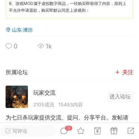
6、游戏MOD属于虚拟数字商品，一经购买即获得了内容，原则上
不允许申请退款，购买即默认同意上述规则；
英雄大人
Lv.8
25-02-10 15:45
电脑端
其他&工具
山东·潍坊
禁止发布联机可用的作弊模组，
严查卖挂
用单机辅助引流私下售卖服务器外挂！
0
1k
机作弊模组的发布规范近期收到一些信息
些作弊模组在联机服务器使用,为了维护游
色环境，中文网特此发布以下声明，规范
所属论坛
关注
模组的发布行为：1. *...
玩家交流
武汉
进入论坛
2105成员
15493内容
72
2.22w
为七日杀玩家提供交流、提问、分享平台。发帖请
遵守中国法律规则，拒绝违法信息！
3
写评论
英雄大人
Lv.8