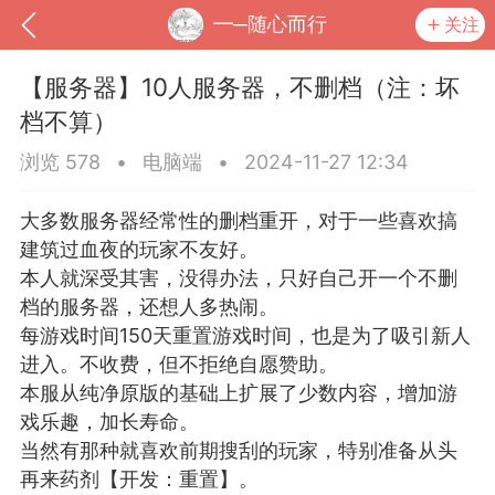
━─随心而行
关注
【服务器】10人服务器，不删档（注：坏
档不算）
浏览 578
•
电脑端
•
2024-11-27 12:34
大多数服务器经常性的删档重开，对于一些喜欢搞
建筑过血夜的玩家不友好。
本人就深受其害，没得办法，只好自己开一个不删
档的服务器，还想人多热闹。
每游戏时间150天重置游戏时间，也是为了吸引新人
到
我的钱包
道具
排行榜
进入。不收费，但不拒绝自愿赞助。
本服从纯净原版的基础上扩展了少数内容，增加游
戏乐趣，加长寿命。
当然有那种就喜欢前期搜刮的玩家，特别准备从头
流
MOD下载
攻略教程
联机招募
再来药剂【开发：重置】。