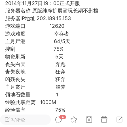
2014年11月27日19：00正式开服
服务器名称 原版纯净扩展耐玩长期不删档
英雄大人
Lv.8
服务器IP地址 202.189.15.153
25-02-10 15:45
电脑端
其他&工具
游戏端口 12620
禁止发布联机可用的作弊模组，
游戏难度 幸存者
严查卖挂
用单机辅助引流私下售卖服务器外挂！
血月尸潮 64/5天
搜刮 75%
机作弊模组的发布规范近期收到一些信息
物资刷新 5天
些作弊模组在联机服务器使用,为了维护游
丧失白天 奔跑
色环境，中文网特此发布以下声明，规范
丧失夜晚 狂奔
模组的发布行为：1. *...
凶残丧失 狂奔
武汉
血月丧尸 噩梦
领地石数量 1
72
2.21w
经验共享距离 1000M
经验倍率 75%
每日任务限制 5
4
写评论
英雄大人
Lv.8
夜晚感知，死亡不掉落，经验惩罚