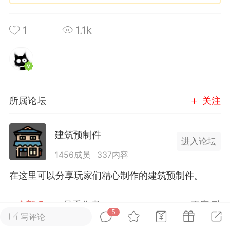
英雄大人
1
1.1k
Lv.8
25-02-10 15:45
电脑端
其他&工具
禁止发布联机可用的作弊模组，
严查卖挂
用单机辅助引流私下售卖服务器外挂！
机作弊模组的发布规范近期收到一些信息
所属论坛
关注
些作弊模组在联机服务器使用,为了维护游
色环境，中文网特此发布以下声明，规范
模组的发布行为：1. *...
建筑预制件
进入论坛
武汉
1456成员
337内容
在这里可以分享玩家们精心制作的建筑预制件。
72
2.21w
全部 5
只看作者
正序
5
写评论
英雄大人
Lv.8