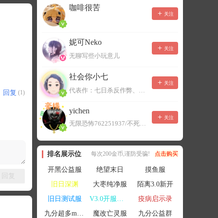
咖啡很苦
关注
妮可Neko
关注
无聊写些小玩意儿
社会你小七
关注
代表作：七日杀反作弊、七日杀云黑、七日杀BOT、七日杀云商城
回复
(1)
yichen
关注
无限恐怖762251937/不死者末日1080207504
排名展示位
每次200金币,谨防受骗!
点击购买
开黑公益服
绝望末日
摸鱼服
回复
旧日深渊
大枣纯净服
陌离3.0新开
旧日测试服
V3.0开服联机
疫病启示录
九分超多mod群
魔改亡灵服
九分公益群