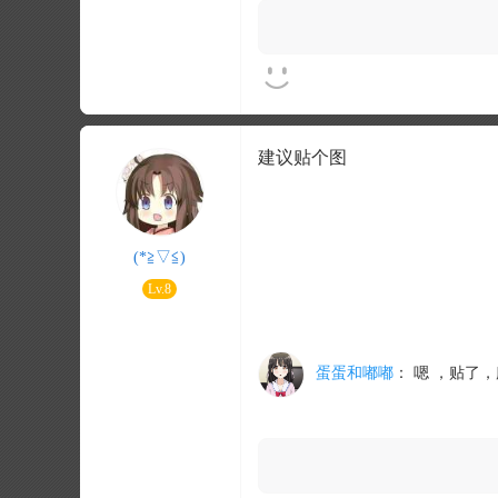
建议贴个图
(*≧▽≦)
Lv.8
蛋蛋和嘟嘟
：
嗯 ，贴了