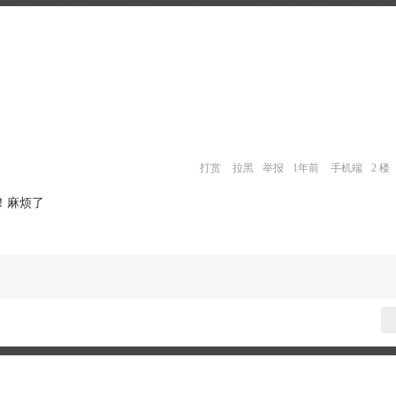
打赏
拉黑
举报
1年前
手机端
2 楼
！麻烦了