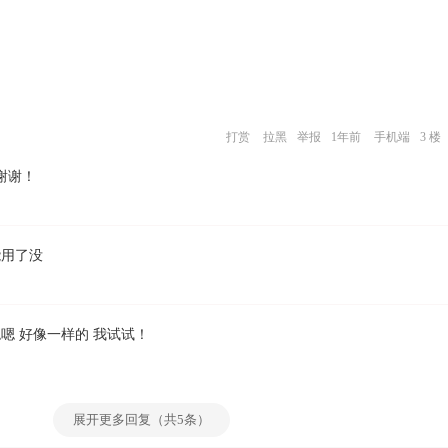
打赏
拉黑
举报
1年前
手机端
3 楼
谢谢！
用了没
嗯 好像一样的 我试试！
展开更多回复（共5条）