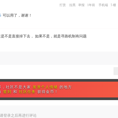
打赏
拉黑
举报
1年前
手机端
5 楼
5
可以用了，谢谢！
里是不是直接掉下去， 如果不是，就是寻路机制有问题
容，社区不是大家
发泄个人情绪
的地方
做
签到
和
社区任务
获得金币！
请登录之后再进行评论