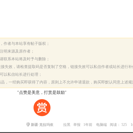
表，作者与本站享有帖子版权；
请注明来源及原作者；
，请联系本站将及时予与删除；
或链接失效，请检查提取码是否复制了空格，链接失效可以私信作者或站长进行补
决可以私信站长进行处理；
字商品，一经购买即获得了内容，原则上不允许申请退款，购买即默认同意上述规
"点赞是美意，打赏是鼓励"
新疆·克拉玛依
拉黑
举报
1年前
电脑端
阅读： 525