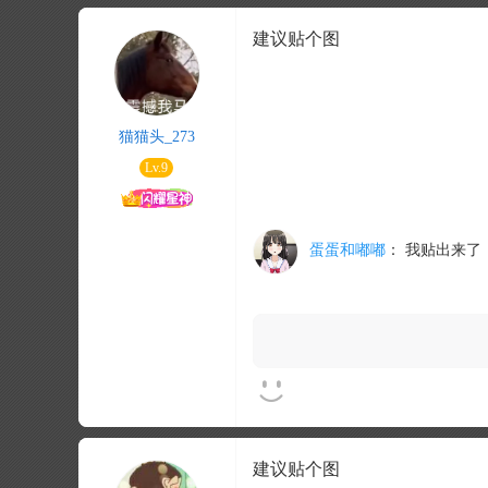
建议贴个图
猫猫头_273
Lv.9
蛋蛋和嘟嘟
：
我贴出来了
建议贴个图