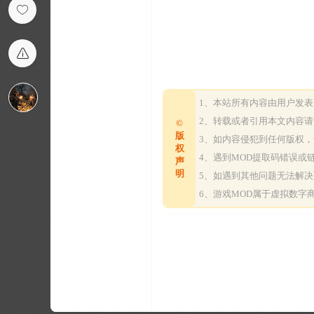
1、本站所有内容由用户发
2、转载或者引用本文内容
©
版
3、如内容侵犯到任何版权
权
4、遇到MOD提取码错误
声
明
5、如遇到其他问题无法解
6、游戏MOD属于虚拟数