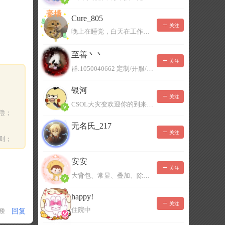
Cure_805
关注
晚上在睡觉，白天在工作，不一定能及时回复，有事可以留言！
至善丶丶
关注
群:1050040662 定制/开服/地图制作/价格公道
银河
关注
CSOL大灾变欢迎你的到来。QQ群：967780922
偿；
无名氏_217
关注
则；
安安
关注
大背包、常显、叠加、除草树，唯一作者QQ383125283
happy!
关注
住院中
回复
1楼