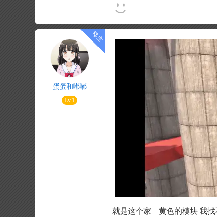
蛋蛋和嘟嘟
Lv.1
就是这个家，黄色的模块 我