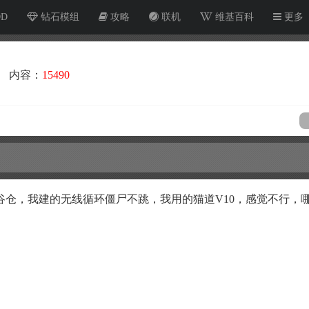
OD
钻石模组
攻略
联机
维基百科
更多
内容：
15490
谷仓，我建的无线循环僵尸不跳，我用的猫道V10，感觉不行，