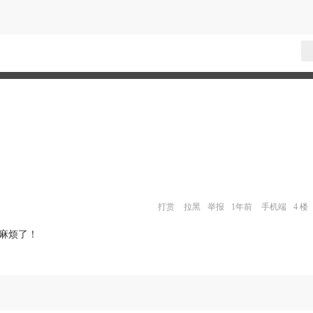
打赏
拉黑
举报
1年前
手机端
4 楼
，麻烦了！