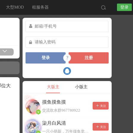
大型MOD
租服务器
登录
?
登录
注册
哪位大
大版主
小版主
摸鱼摸鱼摸
关注
交流吹水群967780922
柒月白风清
关注
一只小萌新，万年摸鱼党！已经脱坑了。。。