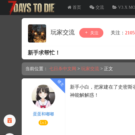
首页
交流
V3.X M
玩家交流
关注：
2105
关注
新手求帮忙！
当前位置：
七日杀中文网
>
玩家交流
>
正文
新手小白，把家建在了史密斯
神能解解惑！
蛋蛋和嘟嘟
Lv.1