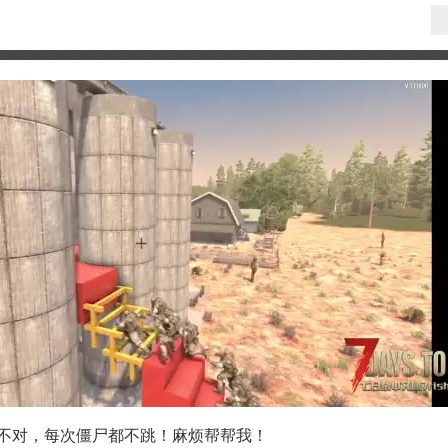
找不对，每次僵尸都不跳！麻烦帮帮我！