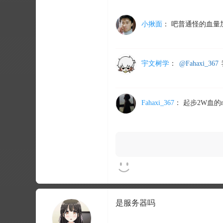
小揪面
：
吧普通怪的血量
宇文树学
：
@Fahaxi_367
Fahaxi_367
：
起步2W血的
是服务器吗