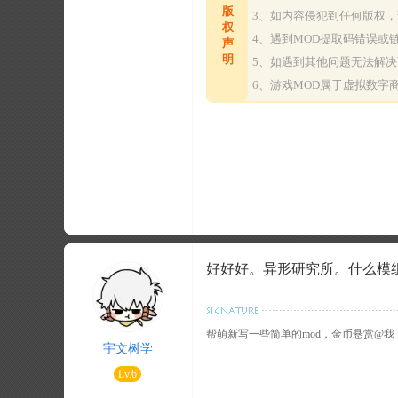
版
3、如内容侵犯到任何版权
权
4、遇到MOD提取码错误
声
明
5、如遇到其他问题无法解
6、游戏MOD属于虚拟数
好好好。异形研究所。什么模
帮萌新写一些简单的mod，金币悬赏@我
宇文树学
Lv.6