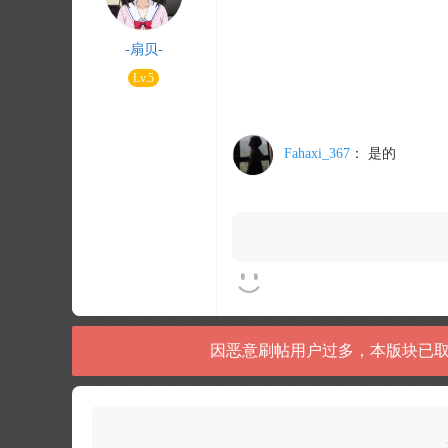
-扇贝-
Lv.5
Fahaxi_367
：
是的
因恶意刷帖用户过多，本版块已取