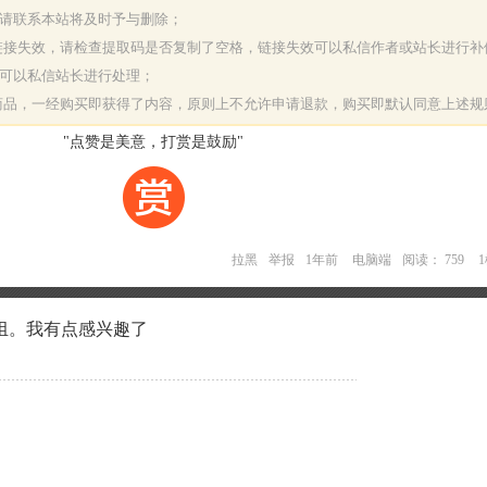
，请联系本站将及时予与删除；
或链接失效，请检查提取码是否复制了空格，链接失效可以私信作者或站长进行补
决可以私信站长进行处理；
字商品，一经购买即获得了内容，原则上不允许申请退款，购买即默认同意上述规
"点赞是美意，打赏是鼓励"
拉黑
举报
1年前
电脑端
阅读： 759
组。我有点感兴趣了