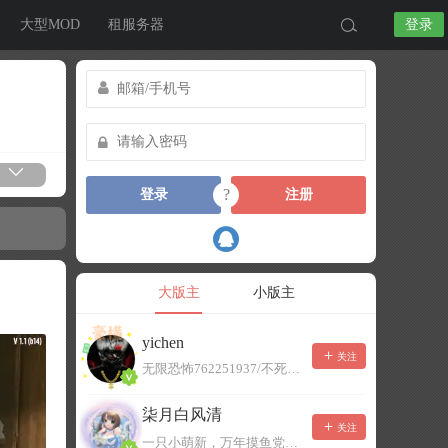
大型MOD
租服务器
登录
?
登录
注册
大版主
小版主
yichen
关注
无限恐怖762251937/不死者末日1080207504
柒月白风清
关注
一只小萌新，万年摸鱼党！已经脱坑了。。。