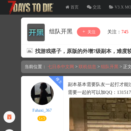
首页
交流
V3.X M
组队开黑
关注：
745
关注
找游戏搭子，原版的外增7级副本，难度
当前位置：
七日杀中文网
>
联机信息
>
组队开黑
>
正
副本基本需要队友一起打才能
需要一起的可以加QQ：1315173
Fahaxi_367
Lv.5