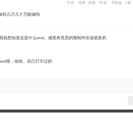
打赏
拉黑
举报
1年前
手机端
2 楼
加到几万几十万能做吗
我就想知道这是什么mod。感觉有意思的预制件应该挺多的
mod怪，哈哈。自己打不过的