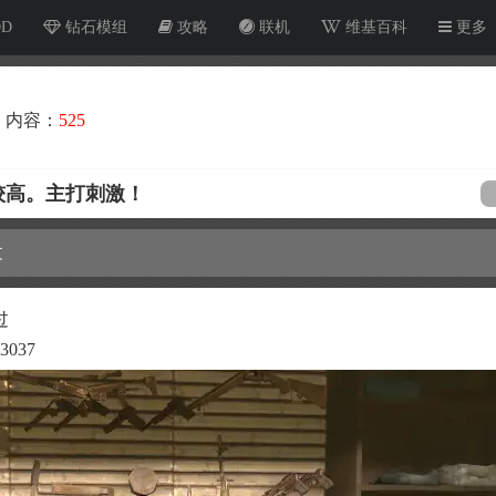
OD
钻石模组
攻略
联机
维基百科
更多
内容：
525
较高。主打刺激！
文
过
037