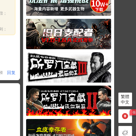
偿；
则；
回复
1楼
繁體
中文