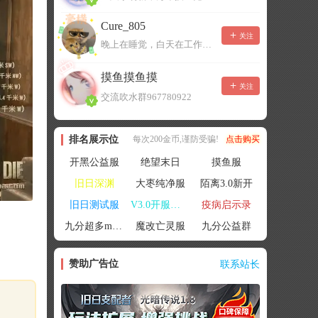
Cure_805
关注
晚上在睡觉，白天在工作，不一定能及时回复，有事可以留言！
摸鱼摸鱼摸
关注
交流吹水群967780922
排名展示位
每次200金币,谨防受骗!
点击购买
开黑公益服
绝望末日
摸鱼服
旧日深渊
大枣纯净服
陌离3.0新开
旧日测试服
V3.0开服联机
疫病启示录
九分超多mod群
魔改亡灵服
九分公益群
赞助广告位
联系站长