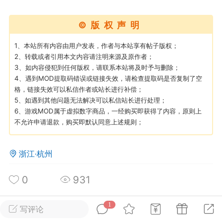
©版权声明
英雄大人
Lv.8
25-02-10 15:45
电脑端
其他&工具
1、本站所有内容由用户发表，作者与本站享有帖子版权；
禁止发布联机可用的作弊模组，
2、转载或者引用本文内容请注明来源及原作者；
严查卖挂
3、如内容侵犯到任何版权，请联系本站将及时予与删除；
用单机辅助引流私下售卖服务器外挂！
4、遇到MOD提取码错误或链接失效，请检查提取码是否复制了空
机作弊模组的发布规范近期收到一些信息
格，链接失效可以私信作者或站长进行补偿；
些作弊模组在联机服务器使用,为了维护游
5、如遇到其他问题无法解决可以私信站长进行处理；
6、游戏MOD属于虚拟数字商品，一经购买即获得了内容，原则上
色环境，中文网特此发布以下声明，规范
不允许申请退款，购买即默认同意上述规则；
模组的发布行为：1. *...
武汉
浙江·杭州
71
2.19w
0
931
1
写评论
英雄大人
Lv.8
所属论坛
关注