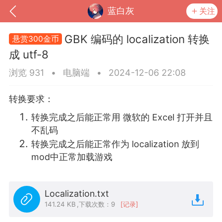
蓝白灰
关注
GBK 编码的 localization 转换
悬赏300金币
成 utf-8
浏览 931
•
电脑端
•
2024-12-06 22:08
转换要求：
转换完成之后能正常用 微软的 Excel 打开并且
不乱码
转换完成之后能正常作为 localization 放到
mod中正常加载游戏
到
我的钱包
道具
排行榜
Localization.txt
141.24 KB
,
下载次数：9
[记录]
流
MOD下载
攻略教程
联机招募