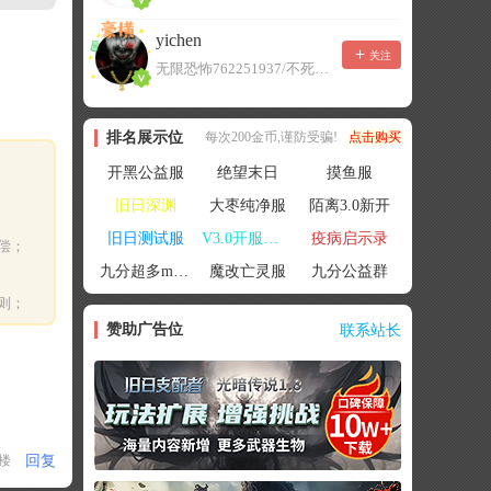
yichen
关注
无限恐怖762251937/不死者末日1080207504
排名展示位
每次200金币,谨防受骗!
点击购买
开黑公益服
绝望末日
摸鱼服
旧日深渊
大枣纯净服
陌离3.0新开
旧日测试服
V3.0开服联机
疫病启示录
偿；
九分超多mod群
魔改亡灵服
九分公益群
则；
赞助广告位
联系站长
回复
1楼