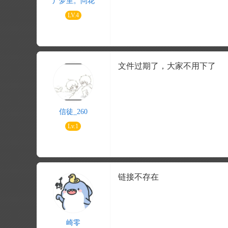
丿梦里。问花
LV.4
文件过期了，大家不用下了
信徒_260
Lv.1
链接不存在
崎零