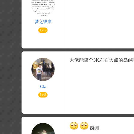
梦之彼岸
Lv.5
大佬能搞个3K左右大点的岛屿
Clz
Lv.8
感谢