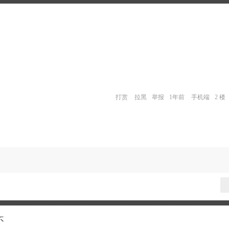
打赏
拉黑
举报
1年前
手机端
2 楼
不