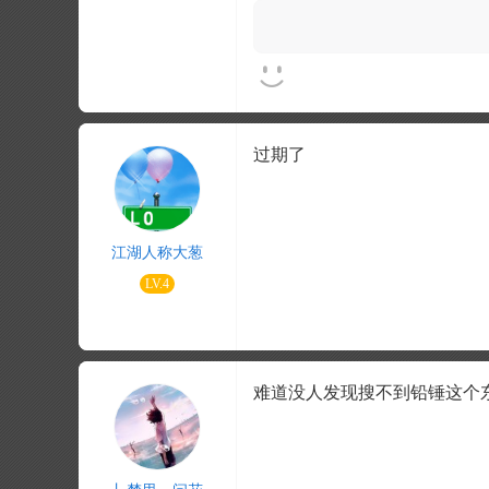
过期了
江湖人称大葱
LV.4
难道没人发现搜不到铅锤这个