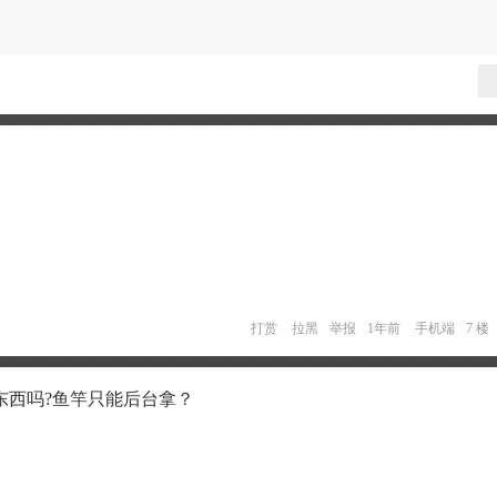
打赏
拉黑
举报
1年前
手机端
7 楼
东西吗?鱼竿只能后台拿？