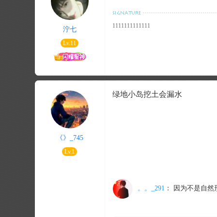
1111111111111
泞七
Lv.11
绿地小岛挖土会漏水
《》_745
Lv.1
。。_291
：
因为不是自然