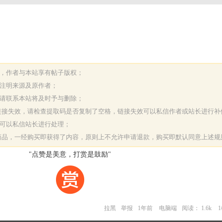
表，作者与本站享有帖子版权；
请注明来源及原作者；
，请联系本站将及时予与删除；
或链接失效，请检查提取码是否复制了空格，链接失效可以私信作者或站长进行补
决可以私信站长进行处理；
字商品，一经购买即获得了内容，原则上不允许申请退款，购买即默认同意上述规
"点赞是美意，打赏是鼓励"
拉黑
举报
1年前
电脑端
阅读： 1.6k