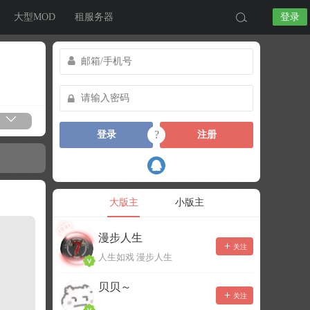
大型MOD
租服务器
登录
?
登录
注册
大版主
小版主
漫步人生
关注
人生如戏 漫步人生
贝贝～
关注