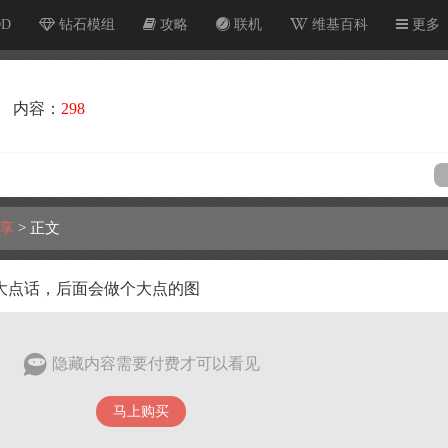
OD
钻石模组
攻略
联机
维基百科
更多
内容：
298
享
>
正文
大点话，后面会做个大点的图
隐藏内容需要付费才可以看见
马上购买