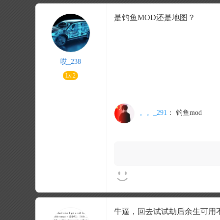
是钓鱼MOD还是地图？
哎_238
Lv.2
。。_291
：
钓鱼mod
牛逼，回去试试劫后余生可用