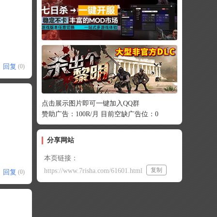
回复
(0)
点击展示图片即可一键加入QQ群
赞助广告：100R/月 目前空缺广告位：0
分享网站
本页链接：
复制
https://www.7risha.com/61601.html
回复
(0)