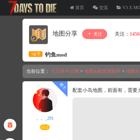
首页
交流
V3.X M
地图分享
关注：
1456
关注
钓鱼mod
5金币
当前位置：
七日杀中文网
>
地图&建筑预制件
>
地图分
配套小岛地图，前面有，需要
。。_291
Lv.2