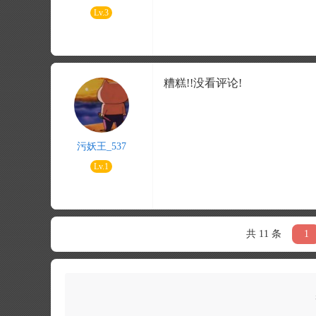
Lv.3
糟糕!!没看评论!
污妖王_537
Lv.1
共 11 条
1