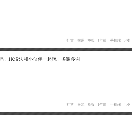
打赏
拉黑
举报
1年前
手机端
3 楼
吗，1K没法和小伙伴一起玩，多谢多谢
打赏
拉黑
举报
1年前
手机端
4 楼