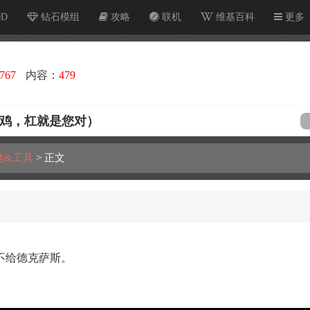
OD
钻石模组
攻略
联机
维基百科
更多
767
内容：
479
菜鸡，杠就是您对）
他&工具
>
正文
不给德克萨斯。