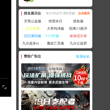
排名展示位
每次200金币,谨防受骗!
点击购买
开黑公益服
绝望末日
摸鱼服
旧日深渊
大枣纯净服
陌离3.0新开
旧日测试服
V3.0开服联机
疫病启示录
九分超多mod群
魔改亡灵服
九分公益群
赞助广告位
联系站长