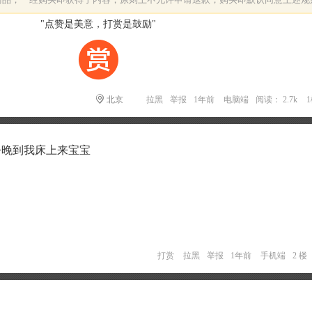
"点赞是美意，打赏是鼓励"
北京
拉黑
举报
1年前
电脑端
阅读： 2.7k
晚到我床上来宝宝
打赏
拉黑
举报
1年前
手机端
2 楼