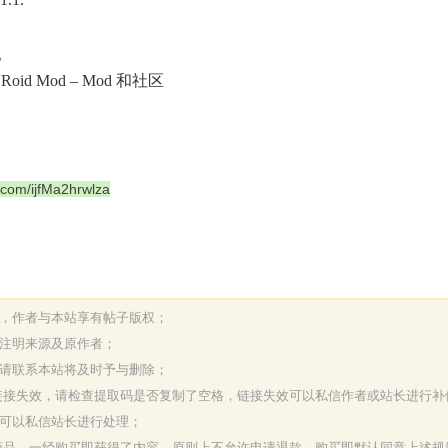
。
的 VRoid Mod – Mod 和社区
.com/ijfMa2hrwlza
表，作者与本站享有帖子版权；
请注明来源及原作者；
，请联系本站将及时予与删除；
或链接失效，请检查提取码是否复制了空格，链接失效可以私信作者或站长进行补
决可以私信站长进行处理；
字商品，一经购买即获得了内容，原则上不允许申请退款，购买即默认同意上述规