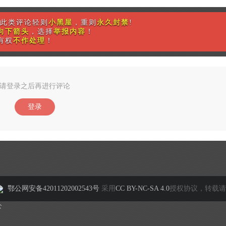
此类评论轻则
小黑屋
，重则
永久封禁
!
向下箭头
，选择
举报内容
！
有权
不作处理
！
请登录之后再进行评论
登录
鄂公网安备42011202002543号
采用
CC BY-NC-SA 4.0
授权协议，转载请