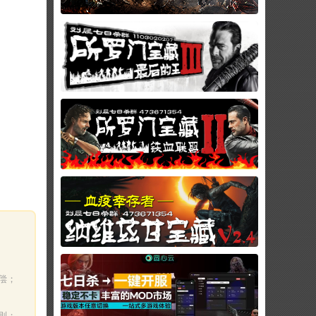
偿；
则；