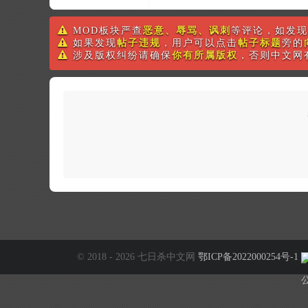
MOD板块严查
恶意、辱骂、讽刺
等评论，如发现
如果发现
帖子违规
，用户可以点击
帖子标题
旁的
涉及版权纠纷请确保
你有所属版权
，否则中文网
© 2018 - 2026 七日杀中文网
鄂ICP备2022000254号-1