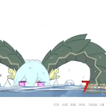
打赏
拉黑
举报
1年前
手机端
3 楼