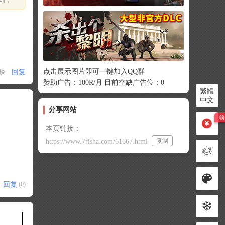
点击展示图片即可一键加入QQ群
回复
1楼
赞助广告：100R/月 目前空缺广告位：0
繁體
中文
分享网站
本页链接：
复制
https://www.7risha.com/61667.html
回复
(0)