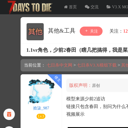
首页
交流
V3.X M
其他&工具
关注：
12
关注
1.1vr角色，少前2春田（瞎几把搞得，我是
当前位置：
七日杀中文网
>
七日杀V3.X模组下载
>
其
版权声明：
原创
模型来源少前2追访
链接只包含春田，别问为什么
拾柒_987
视频展示
Lv.3