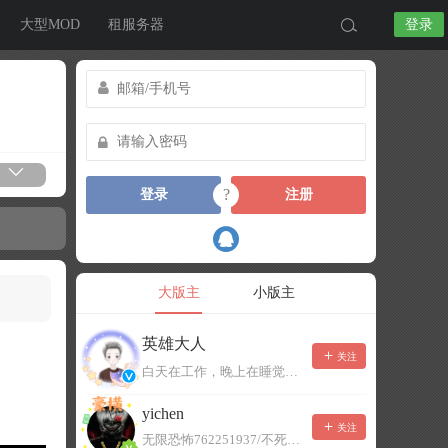
大型MOD
租服务器
登录
?
登录
注册
大版主
小版主
英雄大人
关注
白天在工作，晚上在睡觉，有事可以留言，不一定能及时回复！
yichen
关注
无限恐怖762251937/不死者末日1080207504