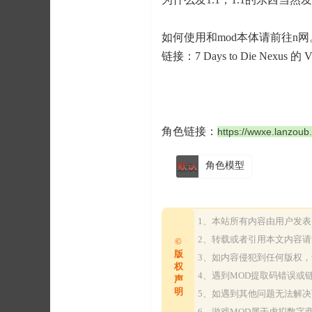
如何使用和mod本体请前往n网
链接：
7 Days to Die Nexus 
角色链接：
https://wwxe.lanzoub
角色模型
1、本站所有内容由用户发
2、转载或者引用本文内容
©
版
3、如内容侵犯到任何版权
权
4、遇到MOD提取码错误
声
明
5、如遇到其他问题无法解
6、游戏MOD属于虚拟数