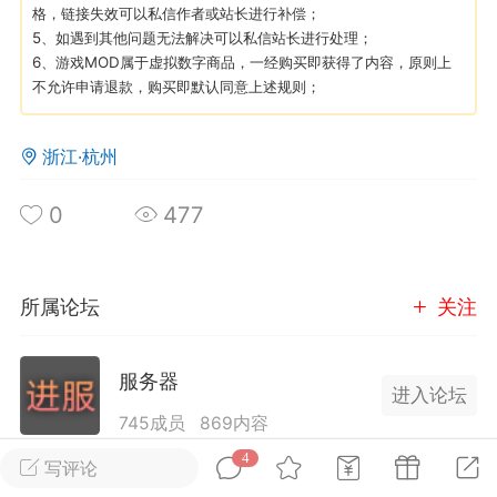
格，链接失效可以私信作者或站长进行补偿；
5、如遇到其他问题无法解决可以私信站长进行处理；
英雄大人
Lv.8
6、游戏MOD属于虚拟数字商品，一经购买即获得了内容，原则上
不允许申请退款，购买即默认同意上述规则；
25-02-10 15:45
电脑端
其他&工具
禁止发布联机可用的作弊模组，
严查卖挂
浙江·杭州
用单机辅助引流私下售卖服务器外挂！
机作弊模组的发布规范近期收到一些信息
0
477
些作弊模组在联机服务器使用,为了维护游
色环境，中文网特此发布以下声明，规范
模组的发布行为：1. *...
所属论坛
关注
武汉
服务器
72
2.22w
进入论坛
745成员
869内容
4
这里存放七日杀联机服务器的宣传贴，广招七日杀
写评论
英雄大人
Lv.8
玩家进服联机游戏！