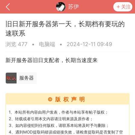
苏伊
关注
旧日新开服务器第一天，长期档有要玩的
速联系
浏览 477
•
电脑端
•
2024-12-11 09:49
新开服务器旧日支配者，长期当速度来
服务器
到
我的钱包
道具
排行榜
©版权声明
1、本站所有内容由用户发表，作者与本站享有帖子版权；
2、转载或者引用本文内容请注明来源及原作者；
3、如内容侵犯到任何版权，请联系本站将及时予与删除；
流
MOD下载
攻略教程
联机招募
4、遇到MOD提取码错误或链接失效，请检查提取码是否复制了空