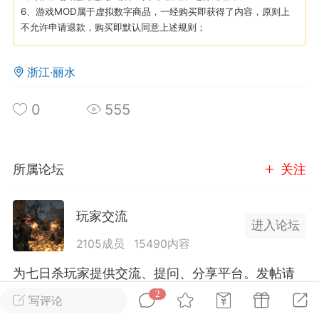
6、游戏MOD属于虚拟数字商品，一经购买即获得了内容，原则上
不允许申请退款，购买即默认同意上述规则；
英雄大人
Lv.8
25-02-10 15:45
电脑端
其他&工具
浙江·丽水
禁止发布联机可用的作弊模组，
严查卖挂
用单机辅助引流私下售卖服务器外挂！
0
555
机作弊模组的发布规范近期收到一些信息
些作弊模组在联机服务器使用,为了维护游
色环境，中文网特此发布以下声明，规范
所属论坛
关注
模组的发布行为：1. *...
武汉
玩家交流
进入论坛
2105成员
15490内容
72
2.21w
为七日杀玩家提供交流、提问、分享平台。发帖请
遵守中国法律规则，拒绝违法信息！
2
写评论
英雄大人
Lv.8