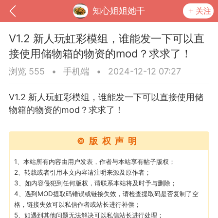
知心姐姐她干
关注
V1.2 新人玩虹彩模组，谁能发一下可以直
接使用储物箱的物资的mod？求求了！
浏览 555
•
手机端
•
2024-12-12 07:27
V1.2 新人玩虹彩模组，谁能发一下可以直接使用储
物箱的物资的mod？求求了！
©版权声明
到
我的钱包
道具
排行榜
1、本站所有内容由用户发表，作者与本站享有帖子版权；
2、转载或者引用本文内容请注明来源及原作者；
3、如内容侵犯到任何版权，请联系本站将及时予与删除；
4、遇到MOD提取码错误或链接失效，请检查提取码是否复制了空
格，链接失效可以私信作者或站长进行补偿；
流
MOD下载
攻略教程
联机招募
5、如遇到其他问题无法解决可以私信站长进行处理；